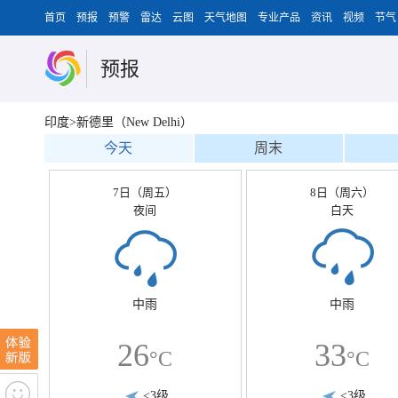
首页
预报
预警
雷达
云图
天气地图
专业产品
资讯
视频
节气
预报
印度>新德里（New Delhi）
今天
周末
7日（周五）
8日（周六）
夜间
白天
中雨
中雨
26
33
°C
°C
<3级
<3级