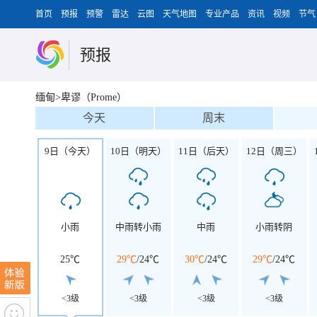
首页
预报
预警
雷达
云图
天气地图
专业产品
资讯
视频
节气
预报
缅甸>卑谬（Prome）
今天
周末
9日（今天）
10日（明天）
11日（后天）
12日（周三）
小雨
中雨转小雨
中雨
小雨转阴
25℃
29℃
/
24℃
30℃
/
24℃
29℃
/
24℃
<3级
<3级
<3级
<3级