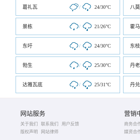
葛礼瓦
/
24/30°C
八莫
景栋
/
21/26°C
霍马
东吁
/
24/30°C
东枝
勃生
/
25/30°C
丹老
达雅瓦底
/
25/31°C
丹兑
网站服务
营销
关于我们
联系我们
用户反馈
商务合
版权声明
网站律师
媒资合