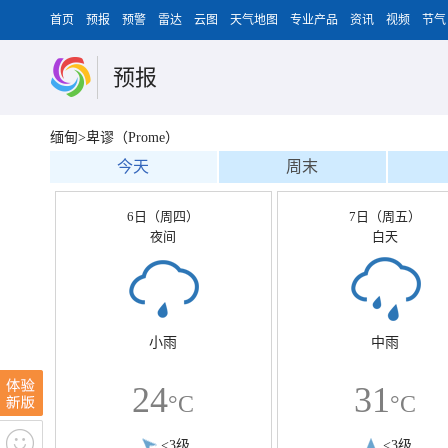
首页
预报
预警
雷达
云图
天气地图
专业产品
资讯
视频
节气
预报
缅甸>卑谬（Prome）
今天
周末
6日（周四）
7日（周五）
夜间
白天
小雨
中雨
24
31
°C
°C
<3级
<3级