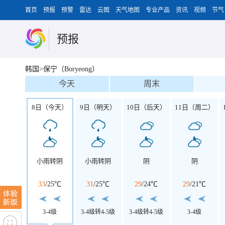
首页
预报
预警
雷达
云图
天气地图
专业产品
资讯
视频
节气
预报
韩国>保宁（Boryeong）
今天
周末
8日（今天）
9日（明天）
10日（后天）
11日（周二）
小雨转阴
小雨转阴
阴
阴
33
/
25℃
31
/
25℃
29
/
24℃
29
/
21℃
3-4级
3-4级转4-5级
3-4级转4-5级
3-4级