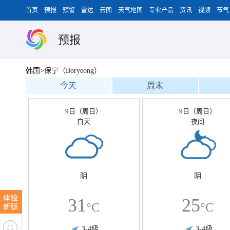
首页
预报
预警
雷达
云图
天气地图
专业产品
资讯
视频
节气
预报
韩国>保宁（Boryeong）
今天
周末
9日（周日）
9日（周日）
白天
夜间
阴
阴
31
25
°C
°C
3-4级
3-4级