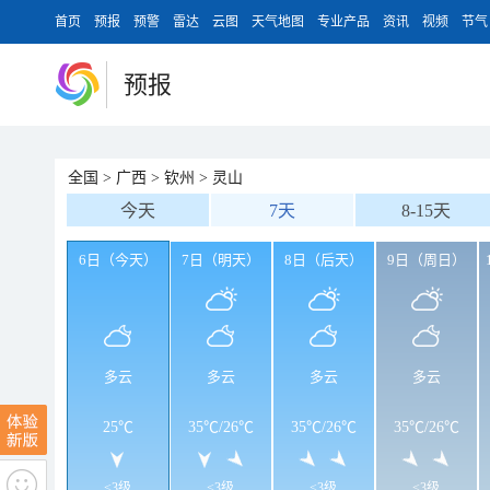
首页
预报
预警
雷达
云图
天气地图
专业产品
资讯
视频
节气
预报
全国
>
广西
>
钦州
>
灵山
今天
7天
8-15天
6日（今天）
7日（明天）
8日（后天）
9日（周日）
多云
多云
多云
多云
25℃
35℃
/
26℃
35℃
/
26℃
35℃
/
26℃
<3级
<3级
<3级
<3级