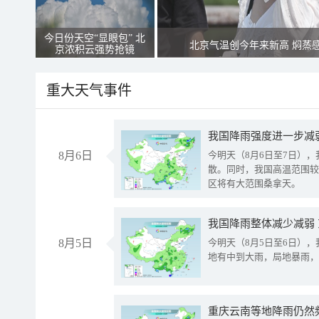
今日份天空“显眼包” 北
北京气温创今年来新高 焖蒸
京浓积云强势抢镜
重大天气事件
8月6日
今明天（8月6日至7日）
散。同时，我国高温范围较
区将有大范围桑拿天。
我国降雨整体减少减弱
8月5日
今明天（8月5日至6日）
地有中到大雨，局地暴雨，
重庆云南等地降雨仍然