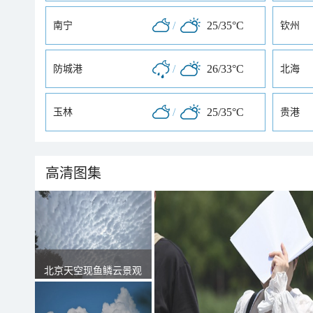
/
25/35°C
南宁
钦州
/
26/33°C
防城港
北海
/
25/35°C
玉林
贵港
高清图集
北京天空现鱼鳞云景观