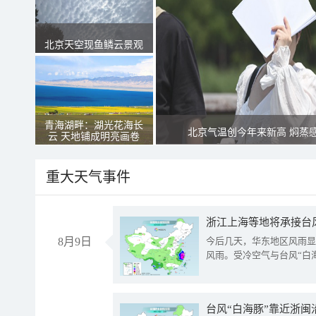
北京天空现鱼鳞云景观
青海湖畔：湖光花海长
北京气温创今年来新高 焖蒸
云 天地铺成明亮画卷
重大天气事件
浙江上海等地将承接台风
8月9日
今后几天，华东地区风雨显
风雨。受冷空气与台风“白
台风“白海豚”靠近浙闽