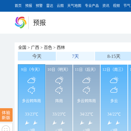
首页
预报
预警
雷达
云图
天气地图
专业产品
资讯
视频
节气
预报
全国
>
广西
>
百色
>
西林
今天
7天
8-15天
9日（今天）
10日（明天）
11日（后天）
12日（周三）
多云转阵雨
阵雨
多云转阵雨
多云
33
/
23℃
33
/
23℃
34
/
22℃
34
/
22℃
<3级
<3级
<3级
<3级