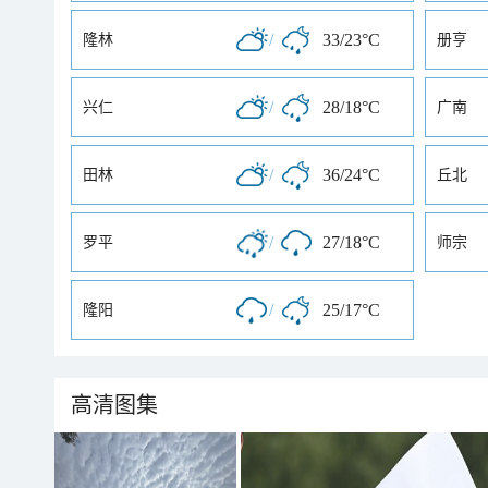
/
33/23°C
隆林
册亨
/
28/18°C
兴仁
广南
/
36/24°C
田林
丘北
/
27/18°C
罗平
师宗
/
25/17°C
隆阳
高清图集