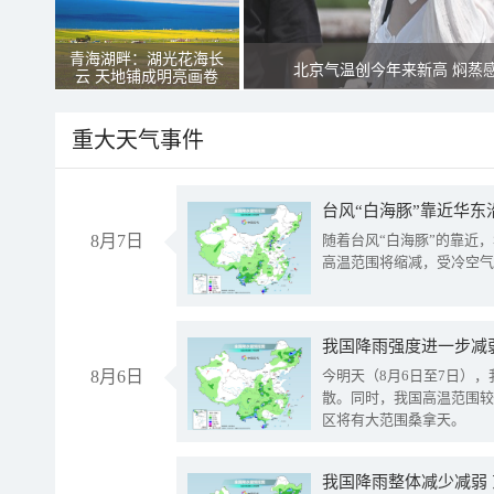
青海湖畔：湖光花海长
北京气温创今年来新高 焖蒸
云 天地铺成明亮画卷
重大天气事件
台风“白海豚”靠近华东
8月7日
随着台风“白海豚”的靠近
高温范围将缩减，受冷空气
8月6日
今明天（8月6日至7日）
散。同时，我国高温范围较
区将有大范围桑拿天。
我国降雨整体减少减弱