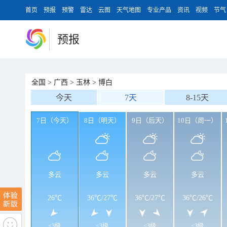
首页
预报
预警
雷达
云图
天气地图
专业产品
资讯
视频
节气
预报
全国
>
广西
>
玉林
>
博白
今天
7天
8-15天
7日（今天）
8日（明天）
9日（后天）
10日（周一）
多云
多云
多云
多云
26℃
36℃
/
27℃
36℃
/
27℃
36℃
/
26℃
<3级
<3级
<3级
<3级