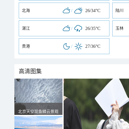
/
26/34°C
北海
陆川
/
26/35°C
湛江
玉林
/
27/36°C
贵港
高清图集
北京天空现鱼鳞云景观