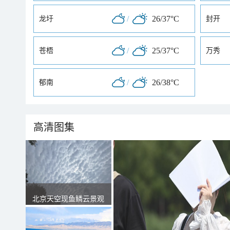
/
26/37°C
龙圩
封开
/
25/37°C
苍梧
万秀
/
26/38°C
郁南
高清图集
北京天空现鱼鳞云景观