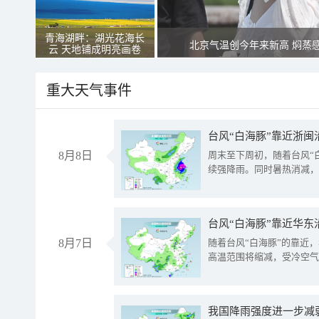
青海湖畔：湖光花海长
北京气温创今年来新高 焖蒸
云 天地铺成明亮画卷
重大天气事件
台风“白海豚”靠近浙闽
8月8日
周末至下周初，随着台风“
续强降雨。同时暑热消减，
台风“白海豚”靠近华东
8月7日
随着台风“白海豚”的靠近
高温范围将缩减，受冷空气