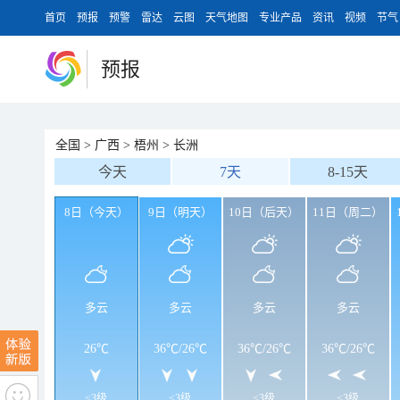
首页
预报
预警
雷达
云图
天气地图
专业产品
资讯
视频
节气
预报
全国
>
广西
>
梧州
>
长洲
今天
7天
8-15天
8日（今天）
9日（明天）
10日（后天）
11日（周二）
多云
多云
多云
多云
26℃
36℃
/
26℃
36℃
/
26℃
36℃
/
26℃
<3级
<3级
<3级
<3级