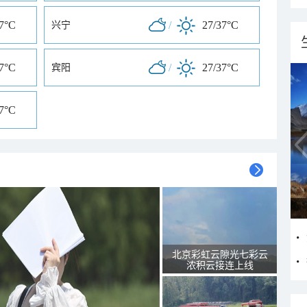
37°C
/
27/37°C
兴宁
37°C
/
27/37°C
宾阳
37°C
北京彩虹云隙光七彩云
浓积云接连上线