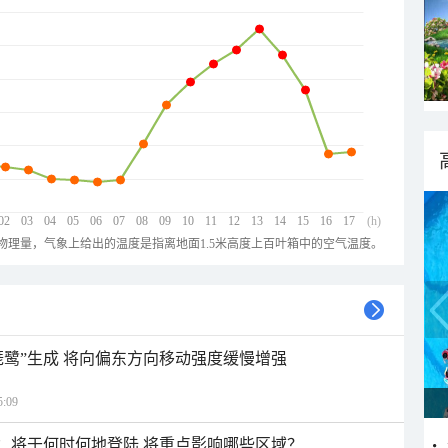
02
03
04
05
06
07
08
09
10
11
12
13
14
15
16
17
(h)
物理量，气象上给出的温度是指离地面1.5米高度上百叶箱中的空气温度。
琵鹭”生成 将向偏东方向移动强度缓慢增强
:09
”：将于何时何地登陆 将重点影响哪些区域？