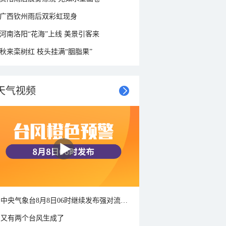
广西钦州雨后双彩虹现身
河南洛阳“花海”上线 美景引客来
秋来栾树红 枝头挂满“胭脂果”
天气视频
中央气象台8月8日06时继续发布强对流天气蓝色预警
又有两个台风生成了