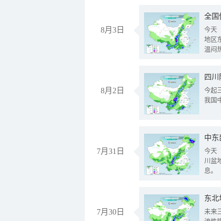
全国
8月3日
今天
地区
温闷
8月2日
今起
我国
中东
7月31日
今天
川盆
息。
东北
7月30日
未来