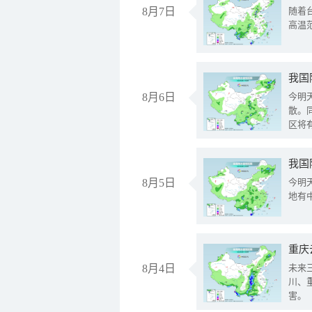
8月7日
随着
高温
8月6日
今明
散。
区将
我国
8月5日
今明
地有
重庆
8月4日
未来
川、
害。