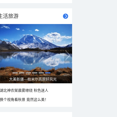
生活旅游
立秋节气：北方逐渐转凉 南方暑热仍盛
湖北神农架晨雾缭绕 秋色迷人
换个视角看秋景 竟然这么美！