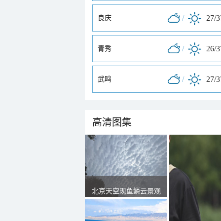
/
27/
良庆
/
26/
青秀
/
27/
武鸣
高清图集
北京天空现鱼鳞云景观