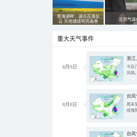
青海湖畔：湖光花海长
北京气温
云 天地铺成明亮画卷
重大天气事件
浙江
8月9日
今后
风雨
台风
8月8日
周末
续强
台风