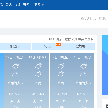
品
资讯
视频
节气
更多
18:00更新
|
数据来源 中央气象台
8-15天
40天
雷达图
）
12日（周三）
13日（周四）
14日（周五）
15日（周六）
阵雨转多云
阵雨
阵雨
阵雨转多云
36℃
/
27℃
34℃
/
26℃
31℃
/
26℃
32℃
/
26℃
<3级
<3级
<3级
<3级