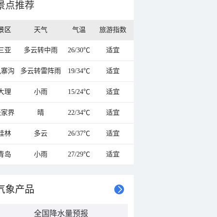
景点推荐
景区
天气
气温
旅游指数
三亚
多云转中雨
26/30℃
适宜
九寨沟
多云转雷阵雨
19/34℃
适宜
大理
小雨
15/24℃
适宜
张家界
晴
22/34℃
适宜
桂林
多云
26/37℃
适宜
青岛
小雨
27/29℃
适宜
气象产品
全国降水量预报