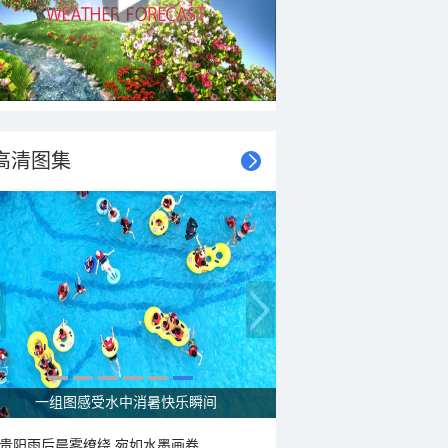
高清图集
走进青海祁连 邂逅一场大自然的顶级配色
贵阳雨后晨雾缭绕 宛如水墨画卷