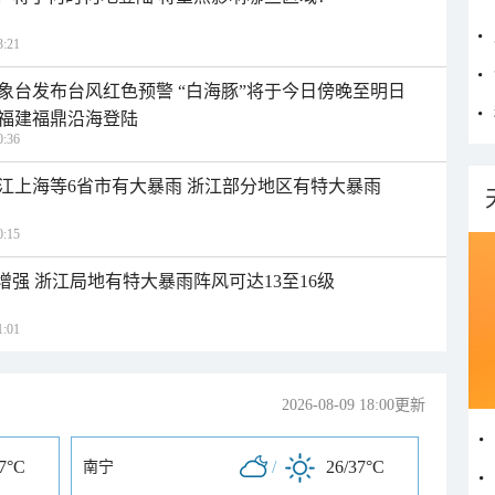
:21
象台发布台风红色预警 “白海豚”将于今日傍晚至明日
福建福鼎沿海登陆
:36
江上海等6省市有大暴雨 浙江部分地区有特大暴雨
:15
增强 浙江局地有特大暴雨阵风可达13至16级
:01
2026-08-09 18:00更新
37°C
/
26/37°C
南宁