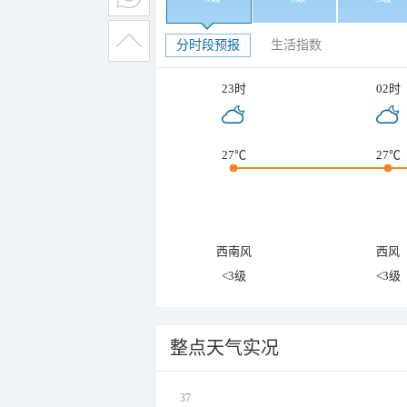
分时段预报
生活指数
23时
02时
27℃
27℃
西南风
西风
<3级
<3级
整点天气实况
37