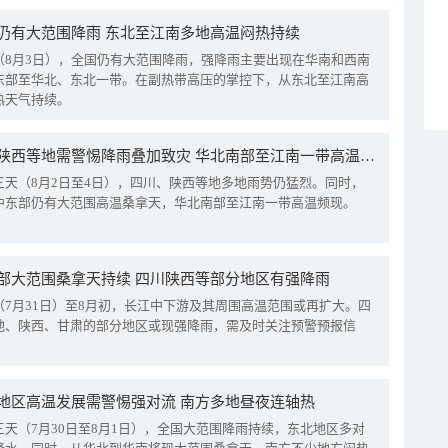
仍有大范围降雨 东北至江南多地高温闷热持续
（8月3日），全国仍有大范围降雨，强降雨主要出现在华南和西南
东部至华北、东北一带。在副热带高压的掌控下，从东北至江南高
热天气持续。
四川陕西等地需警惕降雨叠加致灾 华北南部至江南一带高温频现
三天（8月2日至4日），四川、陕西等地多地雨势仍猛烈。同时，
中东部仍有大范围高温桑拿天，华北南部至江南一带高温频现。
部大范围桑拿天持续 四川陕西等部分地区有强降雨
（7月31日）至8月初，长江中下游及其周围高温范围或再扩大。四
地、陕西、甘肃的部分地区或现强降雨，需及时关注预警预报信
地区高温发展需警惕强对流 南方多地昼夜连轴热
三天（7月30日至8月1日），全国大范围降雨持续，东北地区多对