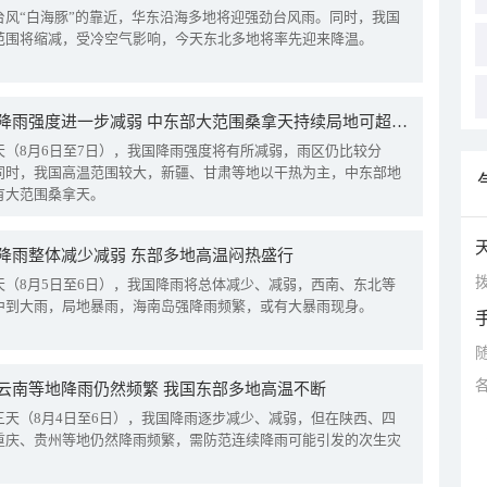
台风“白海豚”的靠近，华东沿海多地将迎强劲台风雨。同时，我国
范围将缩减，受冷空气影响，今天东北多地将率先迎来降温。
我国降雨强度进一步减弱 中东部大范围桑拿天持续局地可超38℃
天（8月6日至7日），我国降雨强度将有所减弱，雨区仍比较分
同时，我国高温范围较大，新疆、甘肃等地以干热为主，中东部地
有大范围桑拿天。
降雨整体减少减弱 东部多地高温闷热盛行
拨
天（8月5日至6日），我国降雨将总体减少、减弱，西南、东北等
中到大雨，局地暴雨，海南岛强降雨频繁，或有大暴雨现身。
云南等地降雨仍然频繁 我国东部多地高温不断
三天（8月4日至6日），我国降雨逐步减少、减弱，但在陕西、四
重庆、贵州等地仍然降雨频繁，需防范连续降雨可能引发的次生灾