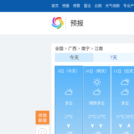
首页
预报
预警
雷达
云图
天气地图
专业产
预报
全国
>
广西
>
南宁
>
江南
今天
7天
9日（今天）
10日（明天）
11日（后天
多云
晴转多云
多云
27℃
37℃
/
27℃
37℃
/
26℃
<3级
<3级
<3级