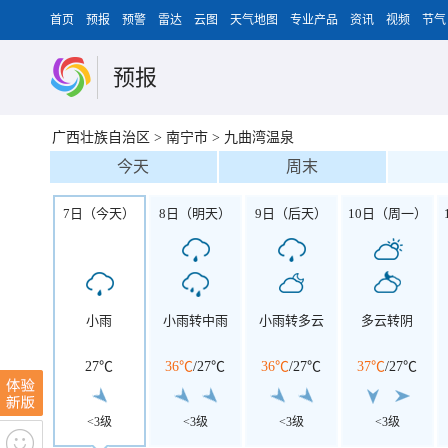
首页
预报
预警
雷达
云图
天气地图
专业产品
资讯
视频
节气
预报
广西壮族自治区
>
南宁市
>
九曲湾温泉
今天
周末
7日（今天）
8日（明天）
9日（后天）
10日（周一）
小雨
小雨转中雨
小雨转多云
多云转阴
27℃
36℃
/
27℃
36℃
/
27℃
37℃
/
27℃
<3级
<3级
<3级
<3级