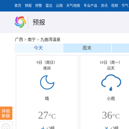
首页
预报
预警
雷达
云图
天气地图
专业产品
资讯
视频
节气
预报
广西
>
南宁
>
九曲湾温泉
今天
周末
9日（周日）
10日（周一）
夜间
白天
晴
小雨
27
36
°C
°C
<3级
<3级