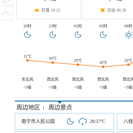
日落 19:23
日出 06:20
20时
23时
02时
05时
08时
31℃
30℃
29℃
29℃
28℃
东北风
西北风
西北风
西北风
西北
<3级
<3级
<3级
<3级
<3级
周边地区
周边景点
|
南宁市人民公园
/
28/37°C
八桂