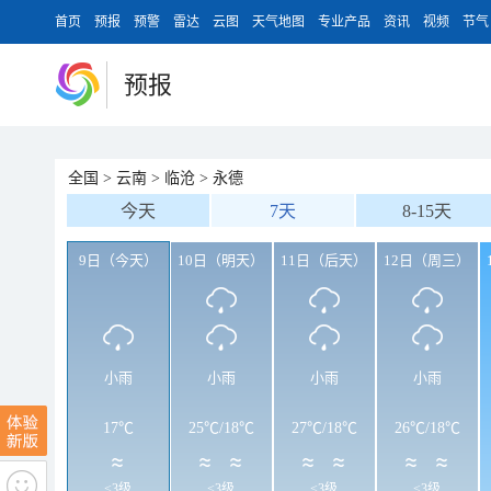
首页
预报
预警
雷达
云图
天气地图
专业产品
资讯
视频
节气
预报
全国
>
云南
>
临沧
>
永德
今天
7天
8-15天
9日（今天）
10日（明天）
11日（后天）
12日（周三）
小雨
小雨
小雨
小雨
17℃
25℃
/
18℃
27℃
/
18℃
26℃
/
18℃
<3级
<3级
<3级
<3级