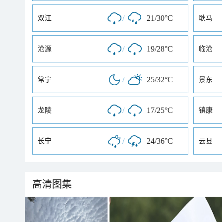
/
21/30°C
双江
耿马
/
19/28°C
沧源
临沧
/
25/32°C
常宁
景东
/
17/25°C
龙陵
镇康
/
24/36°C
长宁
云县
高清图集