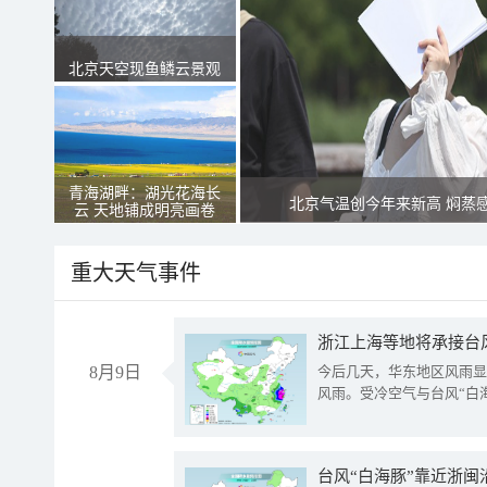
北京天空现鱼鳞云景观
青海湖畔：湖光花海长
北京气温创今年来新高 焖蒸
云 天地铺成明亮画卷
重大天气事件
浙江上海等地将承接台风
8月9日
今后几天，华东地区风雨显
风雨。受冷空气与台风“白
台风“白海豚”靠近浙闽