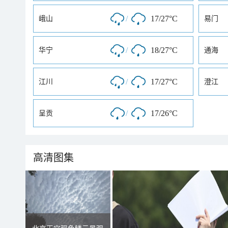
/
17/27°C
峨山
易门
/
18/27°C
华宁
通海
/
17/27°C
江川
澄江
/
17/26°C
呈贡
高清图集