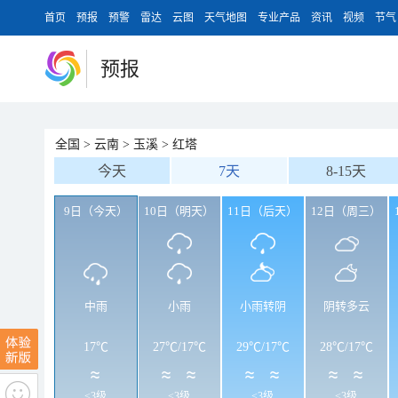
首页
预报
预警
雷达
云图
天气地图
专业产品
资讯
视频
节气
预报
全国
>
云南
>
玉溪
>
红塔
今天
7天
8-15天
9日（今天）
10日（明天）
11日（后天）
12日（周三）
中雨
小雨
小雨转阴
阴转多云
17℃
27℃
/
17℃
29℃
/
17℃
28℃
/
17℃
<3级
<3级
<3级
<3级