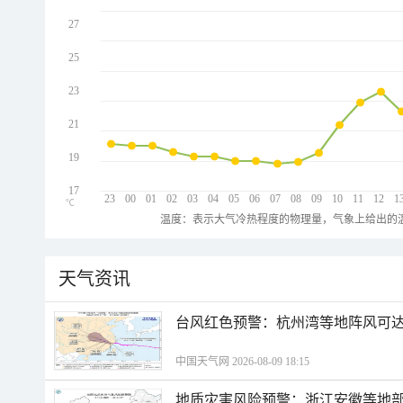
27
25
23
21
19
17
23
00
01
02
03
04
05
06
07
08
09
10
11
12
1
℃
温度：表示大气冷热程度的物理量，气象上给出的温
天气资讯
​台风红色预警：杭州湾等地阵风可达1
中国天气网 2026-08-09 18:15
地质灾害风险预警：浙江安徽等地