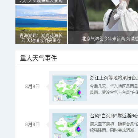
北京天空现鱼鳞云景观
青海湖畔：湖光花海长
北京气温创今年来新高 焖蒸
云 天地铺成明亮画卷
重大天气事件
浙江上海等地将承接台风
8月9日
今后几天，华东地区风雨显
风雨。受冷空气与台风“白
台风“白海豚”靠近浙闽
8月8日
周末至下周初，随着台风“
续强降雨。同时暑热消减，