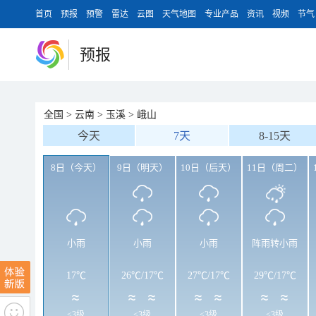
首页
预报
预警
雷达
云图
天气地图
专业产品
资讯
视频
节气
预报
全国
>
云南
>
玉溪
>
峨山
今天
7天
8-15天
8日（今天）
9日（明天）
10日（后天）
11日（周二）
小雨
小雨
小雨
阵雨转小雨
17℃
26℃
/
17℃
27℃
/
17℃
29℃
/
17℃
<3级
<3级
<3级
<3级