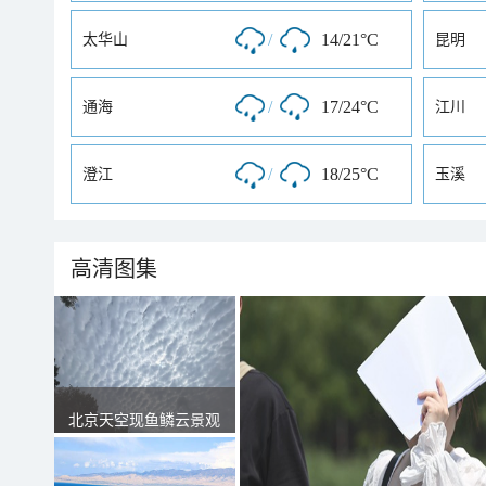
/
14/21°C
太华山
昆明
/
17/24°C
通海
江川
/
18/25°C
澄江
玉溪
高清图集
北京天空现鱼鳞云景观