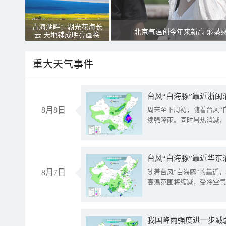
青海湖畔：湖光花海长
北京气温创今年来新高 焖蒸
云 天地铺成明亮画卷
重大天气事件
台风“白海豚”靠近浙闽
8月8日
周末至下周初，随着台风“
续强降雨。同时暑热消减，
台风“白海豚”靠近华东
8月7日
随着台风“白海豚”的靠近
高温范围将缩减，受冷空气