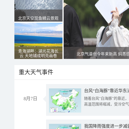
北京天空现鱼鳞云景观
青海湖畔：湖光花海长
北京气温创今年来新高 焖蒸
云 天地铺成明亮画卷
重大天气事件
台风“白海豚”靠近华东
8月7日
随着台风“白海豚”的靠近
高温范围将缩减，受冷空气