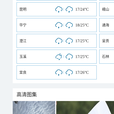
/
17/24°C
昆明
峨山
/
18/25°C
华宁
通海
/
17/25°C
澄江
呈贡
/
17/25°C
玉溪
石林
/
17/26°C
宜良
高清图集