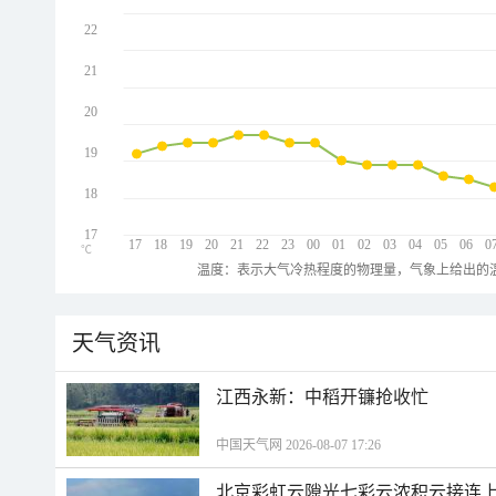
22
21
20
19
18
17
17
18
19
20
21
22
23
00
01
02
03
04
05
06
0
℃
温度：表示大气冷热程度的物理量，气象上给出的温
天气资讯
江西永新：中稻开镰抢收忙
中国天气网 2026-08-07 17:26
北京彩虹云隙光七彩云浓积云接连