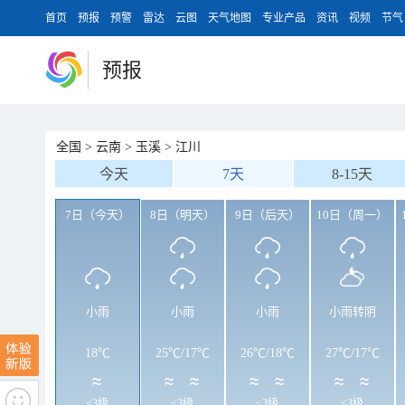
首页
预报
预警
雷达
云图
天气地图
专业产品
资讯
视频
节气
预报
全国
>
云南
>
玉溪
>
江川
今天
7天
8-15天
7日（今天）
8日（明天）
9日（后天）
10日（周一）
小雨
小雨
小雨
小雨转阴
18℃
25℃
/
17℃
26℃
/
18℃
27℃
/
17℃
<3级
<3级
<3级
<3级