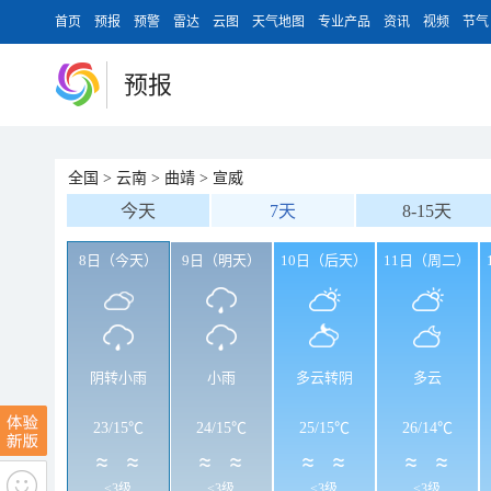
首页
预报
预警
雷达
云图
天气地图
专业产品
资讯
视频
节气
预报
全国
>
云南
>
曲靖
>
宣威
今天
7天
8-15天
8日（今天）
9日（明天）
10日（后天）
11日（周二）
阴转小雨
小雨
多云转阴
多云
23
/
15℃
24
/
15℃
25
/
15℃
26
/
14℃
<3级
<3级
<3级
<3级