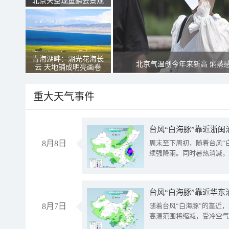
北京天空现鱼鳞云景观
青海湖畔：湖光花海长
北京气温创今年来新高 焖蒸
云 天地铺成明亮画卷
重大天气事件
台风“白海豚”靠近浙闽
8月8日
周末至下周初，随着台风“
续强降雨。同时暑热消减，
台风“白海豚”靠近华东
8月7日
随着台风“白海豚”的靠近
高温范围将缩减，受冷空气