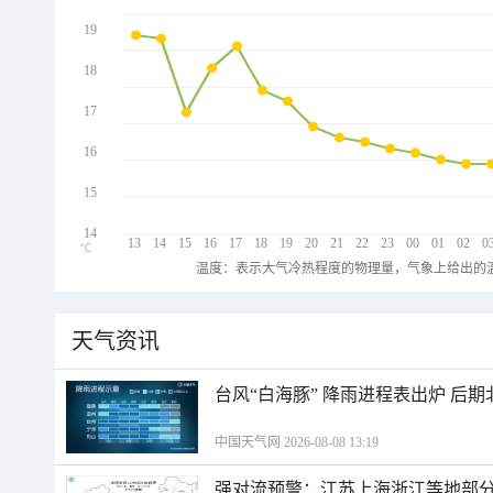
19
18
17
16
15
14
13
14
15
16
17
18
19
20
21
22
23
00
01
02
0
℃
温度：表示大气冷热程度的物理量，气象上给出的温
天气资讯
台风“白海豚” 降雨进程表出炉 后
中国天气网 2026-08-08 13:19
强对流预警：江苏上海浙江等地部分