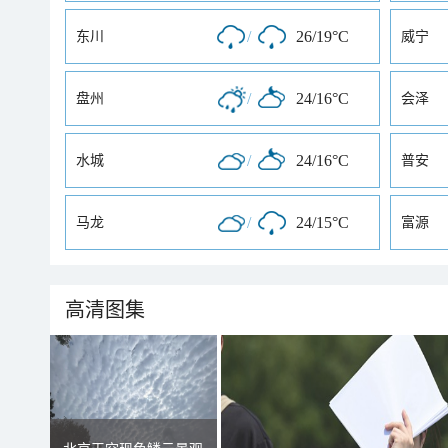
/
26/19°C
东川
威宁
/
24/16°C
盘州
会泽
/
24/16°C
水城
普安
/
24/15°C
马龙
富源
高清图集