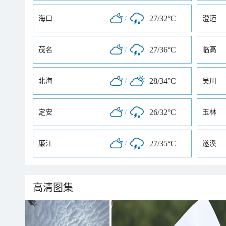
/
27/32°C
海口
澄迈
/
27/36°C
茂名
临高
/
28/34°C
北海
吴川
/
26/32°C
定安
玉林
/
27/35°C
廉江
遂溪
高清图集