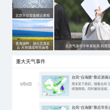
北京天空现鱼鳞云景观
青海湖畔：湖光花海长
北京气温创今年来新高 焖蒸
云 天地铺成明亮画卷
重大天气事件
台风“白海豚”靠近浙闽
8月8日
周末至下周初，随着台风“
续强降雨。同时暑热消减，
台风“白海豚”靠近华东