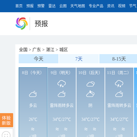
首页
预报
预警
雷达
云图
天气地图
专业产品
资讯
视频
节气
预报
全国
>
广东
>
湛江
>
城区
今天
7天
8-15天
8日（今天）
9日（明天）
10日（后天）
11日（周二）
多云
雷阵雨转多云
阴
雷阵雨转多云
26℃
34℃
/
27℃
34℃
/
27℃
34℃
/
27℃
<3级
<3级
<3级
<3级