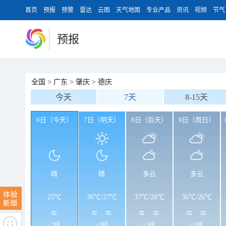
首页
预报
预警
雷达
云图
天气地图
专业产品
资讯
视频
节气
预报
全国
>
广东
>
肇庆
>
德庆
今天
7天
8-15天
6日（今天）
7日（明天）
8日（后天）
9日（周日）
晴
晴
多云
多云
25℃
36℃
/
27℃
37℃
/
28℃
36℃
/
26℃
<3级
<3级
<3级
<3级