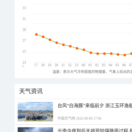
33
31
29
27
25
23
17
18
19
20
21
22
23
00
01
02
03
04
05
06
0
℃
温度：表示大气冷热程度的物理量，气象上给出的温
天气资讯
台风“白海豚”来临前夕 浙江玉环渔
中国天气网 2026-08-06 17:06
云南今夜到后天将现较强降雨过程 