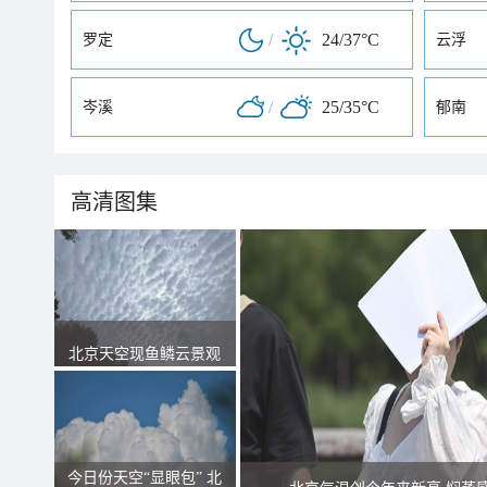
/
24/37°C
罗定
云浮
/
25/35°C
岑溪
郁南
高清图集
北京天空现鱼鳞云景观
今日份天空“显眼包” 北