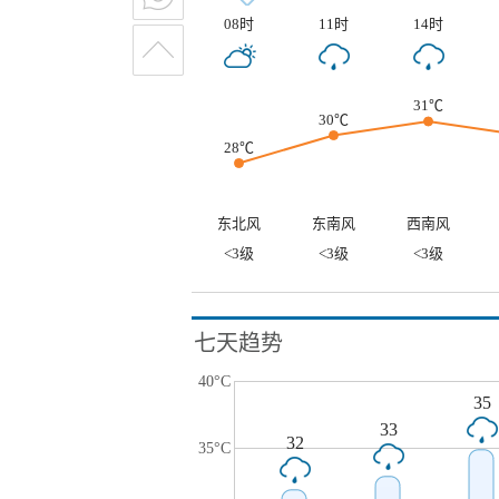
08时
11时
14时
31℃
30℃
28℃
东北风
东南风
西南风
<3级
<3级
<3级
七天趋势
40°C
35
33
32
35°C