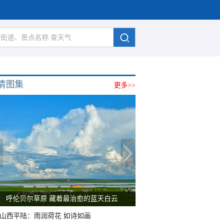
清图集
更多>>
呼伦贝尔草原 藏着最治愈的蓝天白云
山西平陆：雨润荷花 如诗如画