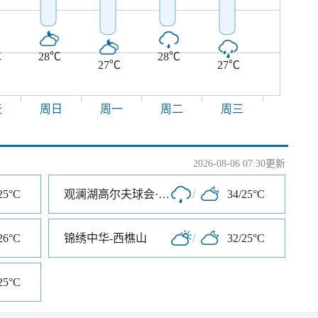
℃
28℃
28℃
27℃
27℃
天
周日
周一
周二
周三
2026-08-06 07:30更新
25°C
观澜湖高尔夫球会·深圳
/
34/25°C
26°C
锦绣中华-西樵山
/
32/25°C
25°C