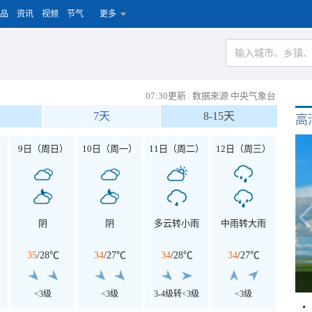
品
资讯
视频
节气
更多
07:30更新
|
数据来源 中央气象台
7天
8-15天
高
）
9日（周日）
10日（周一）
11日（周二）
12日（周三）
阴
阴
多云转小雨
中雨转大雨
35
/
28℃
34
/
27℃
34
/
28℃
34
/
27℃
<3级
<3级
3-4级转<3级
<3级