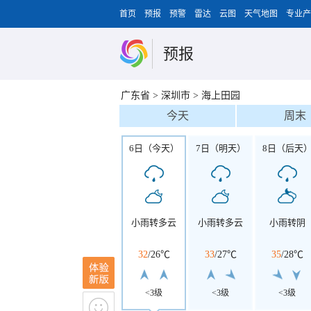
首页
预报
预警
雷达
云图
天气地图
专业产
预报
广东省
>
深圳市
>
海上田园
今天
周末
6日（今天）
7日（明天）
8日（后天
小雨转多云
小雨转多云
小雨转阴
32
/
26℃
33
/
27℃
35
/
28℃
<3级
<3级
<3级