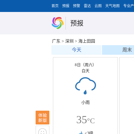
首页
预报
预警
雷达
云图
天气地图
专业产
预报
广东
>
深圳
>
海上田园
今天
周末
8日（周六）
白天
小雨
35
°C
<3级