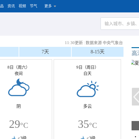
品
资讯
视频
节气
更多
11:30更新
|
数据来源 中央气象台
7天
8-15天
高
8日（周六）
9日（周日）
夜间
白天
阴
多云
29
35
°C
°C
<3级
<3级