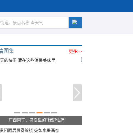
清图集
更多>>
呼伦贝尔草原 藏着最治愈的蓝天白云
贵阳雨后晨雾缭绕 宛如水墨画卷