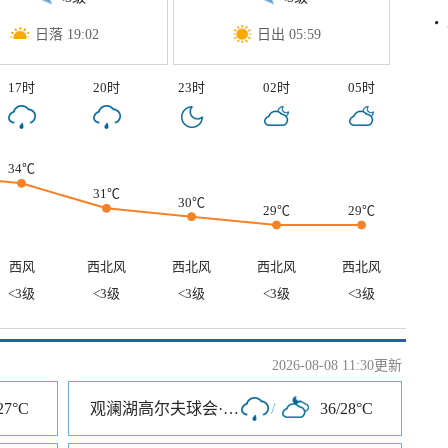
日落 19:02
日出 05:59
17时
20时
23时
02时
05时
34℃
31℃
30℃
29℃
29℃
西风
西北风
西北风
西北风
西北风
<3级
<3级
<3级
<3级
<3级
2026-08-08 11:30更新
27°C
观澜湖高尔夫球会·深圳
/
36/28°C