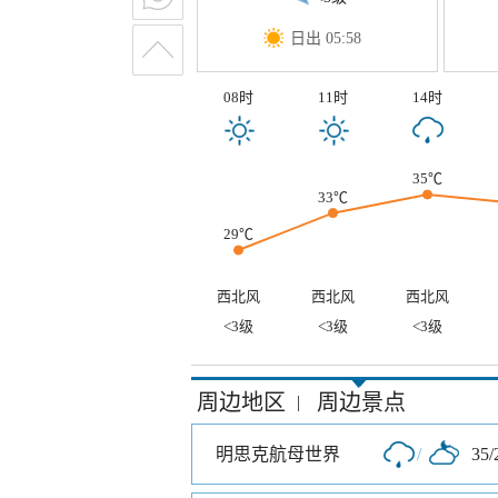
日出 05:58
08时
11时
14时
35℃
33℃
29℃
西北风
西北风
西北风
<3级
<3级
<3级
周边地区
周边景点
|
明思克航母世界
/
35/