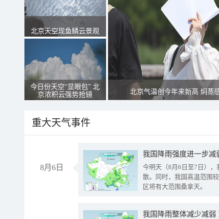
北京天空现鱼鳞云景观
今日份天空“显眼包” 北
北京气温创今年来新高 焖蒸
京浓积云强势抢镜
重大天气事件
8月6日
今明天（8月6日至7日）
散。同时，我国高温范围较
区将有大范围桑拿天。
我国降雨整体减少减弱