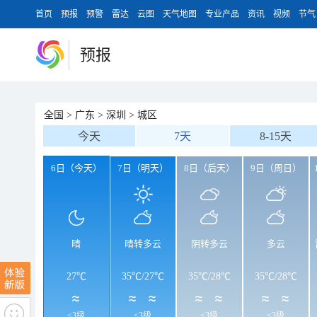
首页
预报
预警
雷达
云图
天气地图
专业产品
资讯
视频
节气
预报
全国
>
广东
>
深圳
>
城区
今天
7天
8-15天
6日（今天）
7日（明天）
8日（后天）
9日（周日）
晴
晴转多云
阴转多云
多云
27℃
35℃
/
27℃
35℃
/
28℃
35℃
/
28℃
<3级
<3级
<3级
<3级