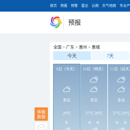
首页
预报
预警
雷达
云图
天气地图
专业产
预报
全国
>
广东
>
惠州
>
惠城
今天
7天
9日（今天）
10日（明天）
11日（后天
多云
多云
多云
29℃
37℃
/
29℃
37℃
/
29℃
<3级
<3级
<3级