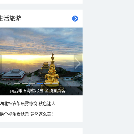
生活旅游
雨后峨眉沟壑尽显 金顶显真容
湖北神农架晨雾缭绕 秋色迷人
换个视角看秋景 竟然这么美！