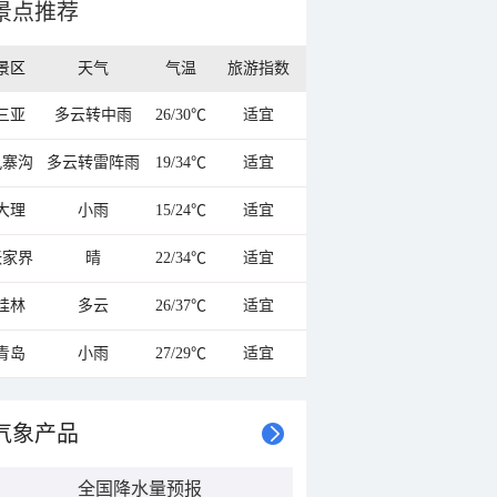
景点推荐
景区
天气
气温
旅游指数
三亚
多云转中雨
26/30℃
适宜
九寨沟
多云转雷阵雨
19/34℃
适宜
大理
小雨
15/24℃
适宜
张家界
晴
22/34℃
适宜
桂林
多云
26/37℃
适宜
青岛
小雨
27/29℃
适宜
气象产品
全国降水量预报