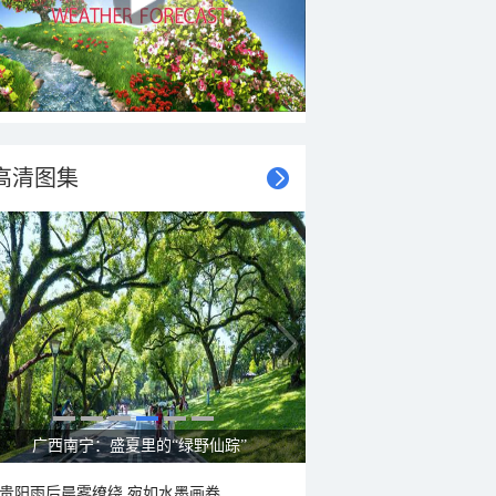
高清图集
广西南宁：盛夏里的“绿野仙踪”
贵阳雨后晨雾缭绕 宛如水墨画卷