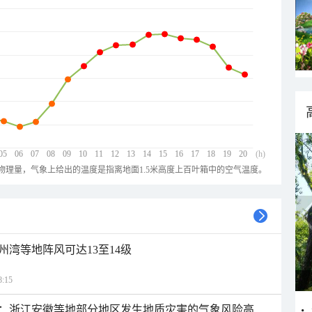
05
06
07
08
09
10
11
12
13
14
15
16
17
18
19
20
(h)
物理量，气象上给出的温度是指离地面1.5米高度上百叶箱中的空气温度。
州湾等地阵风可达13至14级
:15
：浙江安徽等地部分地区发生地质灾害的气象风险高