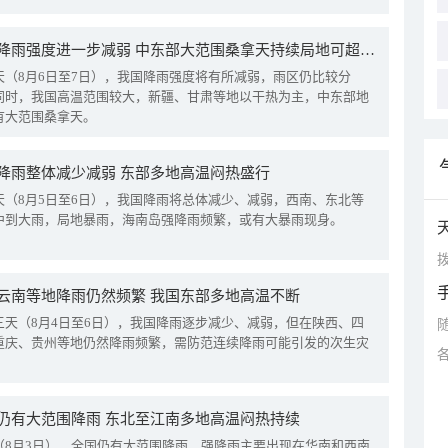
我国降雨强度进一步减弱 中东部大范围桑拿天持续局地可超38℃
天（8月6日至7日），我国降雨强度将有所减弱，雨区仍比较分
同时，我国高温范围较大，新疆、甘肃等地以干热为主，中东部地
有大范围桑拿天。
降雨整体减少减弱 东部多地高温闷热盛行
天（8月5日至6日），我国降雨将总体减少、减弱，西南、东北等
中到大雨，局地暴雨，海南岛强降雨频繁，或有大暴雨现身。
拨
云南等地降雨仍然频繁 我国东部多地高温不断
三天（8月4日至6日），我国降雨逐步减少、减弱，但在陕西、四
重庆、贵州等地仍然降雨频繁，需防范连续降雨可能引发的次生灾
仍有大范围降雨 东北至江南多地高温闷热持续
（8月3日），全国仍有大范围降雨，强降雨主要出现在华南和西南