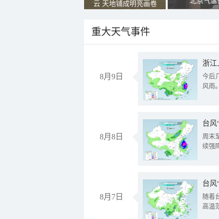
北京气温
云 天地铺成明亮画卷
重大天气事件
浙江
8月9日
今后
风雨
台风
8月8日
周末
续强
台风
8月7日
随着
高温