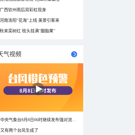
广西钦州雨后双彩虹现身
河南洛阳“花海”上线 美景引客来
秋来栾树红 枝头挂满“胭脂果”
天气视频
中央气象台8月8日06时继续发布强对流天气蓝色预警
又有两个台风生成了