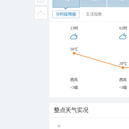
分时段预报
生活指数
23时
02时
30℃
29℃
西风
西风
<3级
<3级
整点天气实况
38