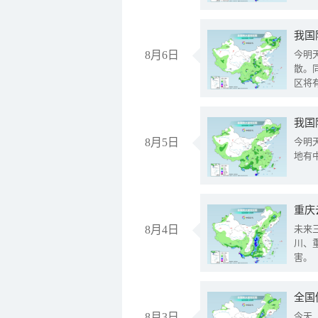
8月6日
今明
散。
区将
我国
8月5日
今明
地有
重庆
8月4日
未来
川、
害。
全国
8月3日
今天