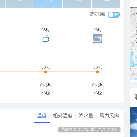
蓝天预报
05时
08时
29℃
29℃
西北风
西北风
<3级
<3级
温度
相对湿度
降水量
风力风向
最高气温: 35.8℃ , 最低气温: 27.8℃