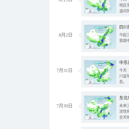
地区
温闷
8月2日
今起
我国
中东
7月31日
今天
川盆
息。
东北
7月30日
未来
流性
全天