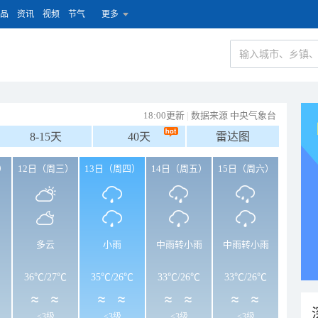
品
资讯
视频
节气
更多
18:00更新
|
数据来源 中央气象台
8-15天
40天
雷达图
）
12日（周三）
13日（周四）
14日（周五）
15日（周六）
多云
小雨
中雨转小雨
中雨转小雨
36℃
/
27℃
35℃
/
26℃
33℃
/
26℃
33℃
/
26℃
<3级
<3级
<3级
<3级