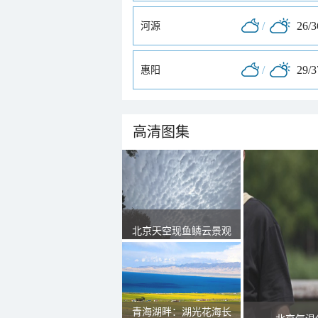
/
26/
河源
/
29/
惠阳
高清图集
北京天空现鱼鳞云景观
青海湖畔：湖光花海长