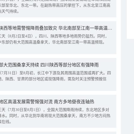
东部至华北、东北一带。在副热带高压的掌控下，从东北至江南高
热天气持续。
四川陕西等地需警惕降雨叠加致灾 华北南部至江南一带高温频现
三天（8月2日至4日），四川、陕西等地多地雨势仍猛烈。同时，
中东部仍有大范围高温桑拿天，华北南部至江南一带高温频现。
部大范围桑拿天持续 四川陕西等部分地区有强降雨
（7月31日）至8月初，长江中下游及其周围高温范围或再扩大。四
地、陕西、甘肃的部分地区或现强降雨，需及时关注预警预报信
地区高温发展需警惕强对流 南方多地昼夜连轴热
三天（7月30日至8月1日），全国大范围降雨持续，东北地区多对
降水。同时，从华北到华南将现大范围桑拿天，南方不少地方闷热
候在线。