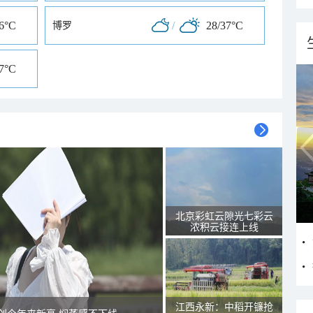
36°C
/
28/37°C
博罗
37°C
北京彩虹云隙光七彩云
浓积云接连上线
江西永新：中稻开镰抢