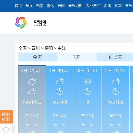
首页
预报
预警
雷达
云图
天气地图
专业产品
资讯
视频
节气
预报
全国
>
四川
>
德阳
>
中江
今天
7天
8-15天
8日（今天）
9日（明天）
10日（后天）
11日（周二）
阵雨转多云
多云转晴
晴
多云转晴
32
/
23℃
33
/
24℃
35
/
25℃
36
/
25℃
<3级
<3级
<3级
<3级