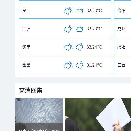
/
32/23°C
罗江
资阳
/
33/23°C
广汉
成都
/
33/24°C
遂宁
绵阳
/
31/24°C
金堂
三台
高清图集