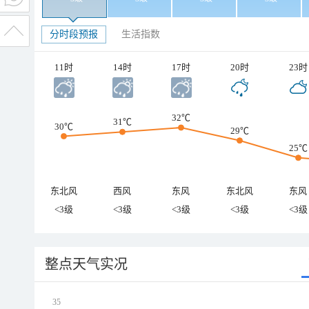
分时段预报
生活指数
11时
14时
17时
20时
23时
32℃
31℃
30℃
29℃
25℃
东北风
西风
东风
东北风
东风
<3级
<3级
<3级
<3级
<3级
整点天气实况
35