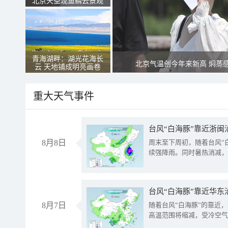
北京天空现鱼鳞云景观
青海湖畔：湖光花海长
北京气温创今年来新高 焖蒸
云 天地铺成明亮画卷
重大天气事件
台风“白海豚”靠近浙闽
8月8日
周末至下周初，随着台风“
续强降雨。同时暑热消减，
台风“白海豚”靠近华东
8月7日
随着台风“白海豚”的靠近
高温范围将缩减，受冷空气