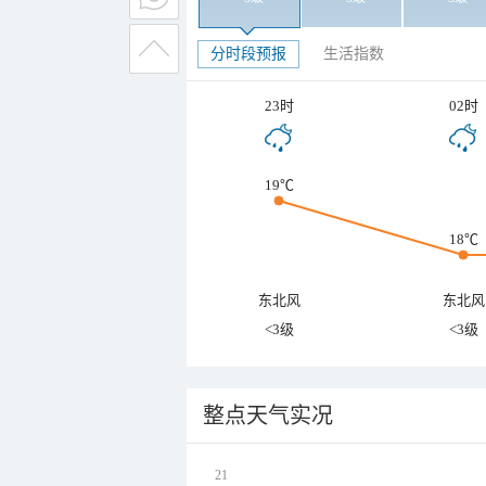
分时段预报
生活指数
23时
02时
19℃
18℃
东北风
东北风
<3级
<3级
整点天气实况
21