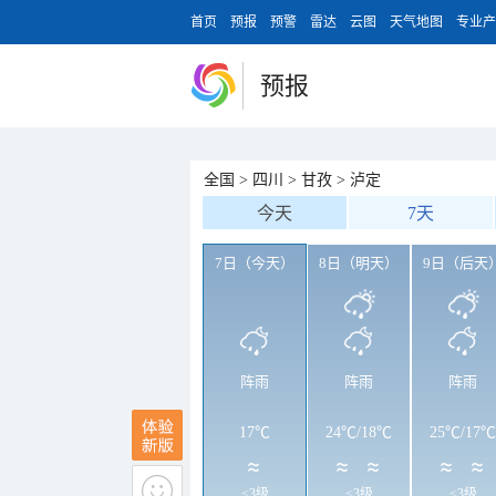
首页
预报
预警
雷达
云图
天气地图
专业产
预报
全国
>
四川
>
甘孜
>
泸定
今天
7天
7日（今天）
8日（明天）
9日（后天
阵雨
阵雨
阵雨
17℃
24℃
/
18℃
25℃
/
17℃
<3级
<3级
<3级