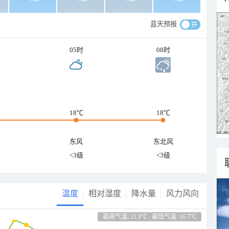
蓝天预报
05时
08时
18℃
18℃
东风
东北风
<3级
<3级
温度
相对湿度
降水量
风力风向
最高气温: 21.9℃ , 最低气温: 16.7℃