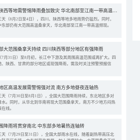
四川陕西等地需警惕降雨叠加致灾 华北南部至江南一带高温频现
三天（8月2日至4日），四川、陕西等地多地雨势仍猛烈。同时，
中东部仍有大范围高温桑拿天，华北南部至江南一带高温频现。
部大范围桑拿天持续 四川陕西等部分地区有强降雨
（7月31日）至8月初，长江中下游及其周围高温范围或再扩大。四
地、陕西、甘肃的部分地区或现强降雨，需及时关注预警预报信
地区高温发展需警惕强对流 南方多地昼夜连轴热
三天（7月30日至8月1日），全国大范围降雨持续，东北地区多对
降水。同时，从华北到华南将现大范围桑拿天，南方不少地方闷热
候在线。
围降雨将贯穿南北 中东部多地暑热连轴转
三天（7月29日至31日），全国大部雨水在线，随着副热带高压北