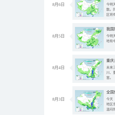
8月6日
今明
散。
区将
我国
8月5日
今明
地有
重庆
8月4日
未来
川、
害。
全国
8月3日
今天
地区
温闷