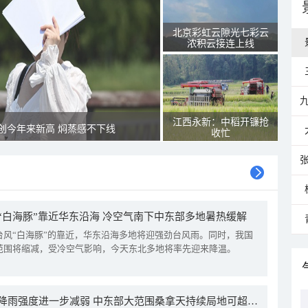
北京彩虹云隙光七彩云
浓积云接连上线
江西永新：中稻开镰抢
创今年来新高 焖蒸感不下线
收忙
“白海豚”靠近华东沿海 冷空气南下中东部多地暑热缓解
台风“白海豚”的靠近，华东沿海多地将迎强劲台风雨。同时，我国
范围将缩减，受冷空气影响，今天东北多地将率先迎来降温。
我国降雨强度进一步减弱 中东部大范围桑拿天持续局地可超38℃