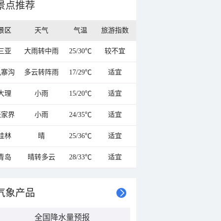
景点推荐
景区
天气
气温
旅游指数
三亚
大雨转中雨
25/30℃
较不宜
九寨沟
多云转阵雨
17/29℃
适宜
大理
小雨
15/20℃
适宜
张家界
小雨
24/35℃
适宜
桂林
晴
25/36℃
适宜
青岛
晴转多云
28/33℃
适宜
气象产品
全国降水量预报