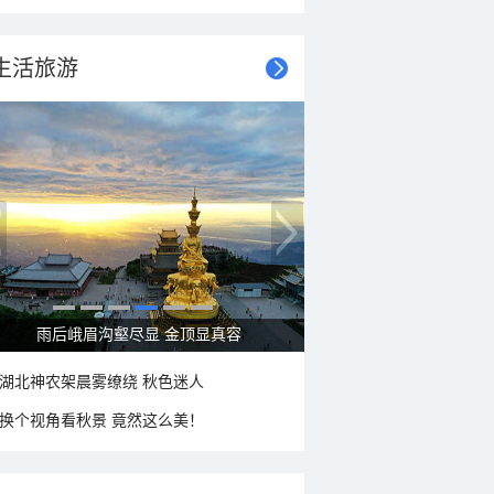
生活旅游
雨后峨眉沟壑尽显 金顶显真容
湖北神农架晨雾缭绕 秋色迷人
换个视角看秋景 竟然这么美！