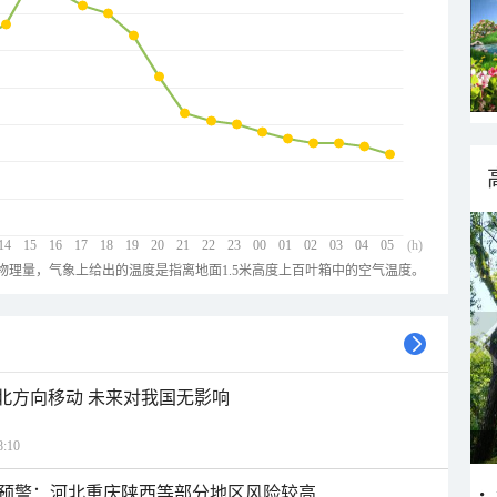
14
15
16
17
18
19
20
21
22
23
00
01
02
03
04
05
(h)
物理量，气象上给出的温度是指离地面1.5米高度上百叶箱中的空气温度。
西北方向移动 未来对我国无影响
:10
预警：河北重庆陕西等部分地区风险较高