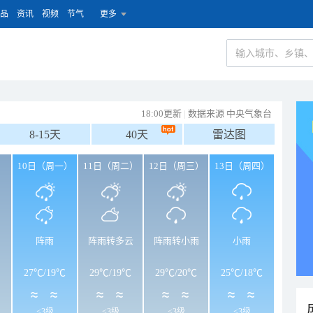
品
资讯
视频
节气
更多
18:00更新
|
数据来源 中央气象台
8-15天
40天
雷达图
）
10日（周一）
11日（周二）
12日（周三）
13日（周四）
阵雨
阵雨转多云
阵雨转小雨
小雨
27℃
/
19℃
29℃
/
19℃
29℃
/
20℃
25℃
/
18℃
<3级
<3级
<3级
<3级