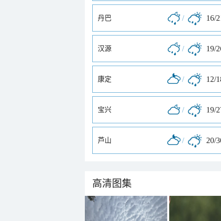
/
16/
丹巴
/
19/
汉源
/
12/
康定
/
19/
宝兴
/
20/
芦山
高清图集