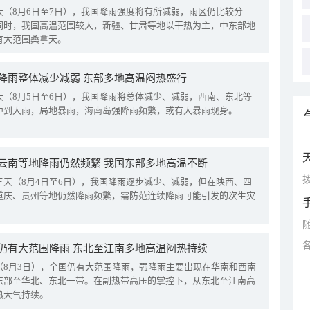
天（8月6日至7日），我国降雨强度将有所减弱，雨区仍比较分
同时，我国高温范围较大，新疆、甘肃等地以干热为主，中东部地
有大范围桑拿天。
降雨整体减少减弱 东部多地高温闷热盛行
天（8月5日至6日），我国降雨将总体减少、减弱，西南、东北等
中到大雨，局地暴雨，海南岛强降雨频繁，或有大暴雨现身。
云南等地降雨仍然频繁 我国东部多地高温不断
拨
三天（8月4日至6日），我国降雨逐步减少、减弱，但在陕西、四
重庆、贵州等地仍然降雨频繁，需防范连续降雨可能引发的次生灾
仍有大范围降雨 东北至江南多地高温闷热持续
（8月3日），全国仍有大范围降雨，强降雨主要出现在华南和西南
东部至华北、东北一带。在副热带高压的掌控下，从东北至江南高
热天气持续。