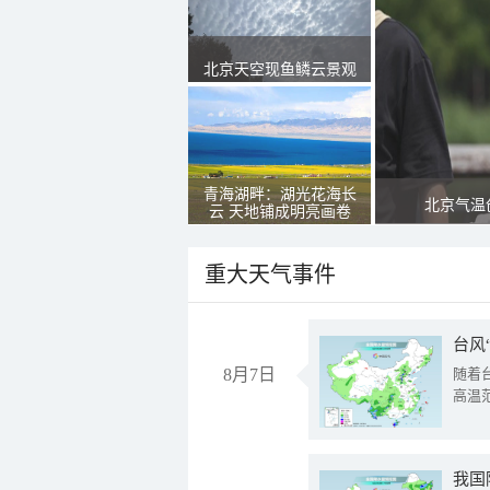
北京天空现鱼鳞云景观
青海湖畔：湖光花海长
北京气温
云 天地铺成明亮画卷
重大天气事件
台风
8月7日
随着
高温