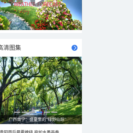
高清图集
广西南宁：盛夏里的“绿野仙踪”
贵阳雨后晨雾缭绕 宛如水墨画卷