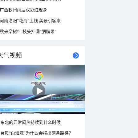
广西钦州雨后双彩虹现身
河南洛阳“花海”上线 美景引客来
秋来栾树红 枝头挂满“胭脂果”
天气视频
东北的异常闷热持续到什么时候
台风“白海豚”为什么会报出两条路径？