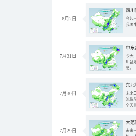
8月2日
今起
我国
中东
7月31日
今天
川盆
息。
东北
7月30日
未来
流性
全天
大范
7月29日
未来