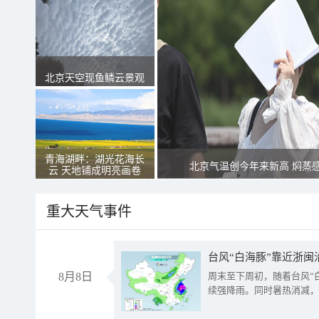
北京天空现鱼鳞云景观
青海湖畔：湖光花海长
北京气温创今年来新高 焖蒸
云 天地铺成明亮画卷
重大天气事件
台风“白海豚”靠近浙闽
8月8日
周末至下周初，随着台风“
续强降雨。同时暑热消减，