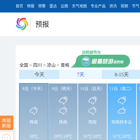
首页
预报
预警
雷达
云图
天气地图
专业产品
资讯
视频
节气
预报
全国
>
四川
>
凉山
>
普格
今天
7天
8-15天
8日（今天）
9日（明天）
10日（后天）
11日（周二）
阵雨
阵雨
阵雨
阵雨转多云
18℃
28℃
/
18℃
31℃
/
18℃
31℃
/
20℃