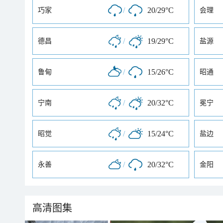
/
20/29°C
巧家
会理
/
19/29°C
德昌
盐源
/
15/26°C
鲁甸
昭通
/
20/32°C
宁南
冕宁
/
15/24°C
昭觉
盐边
/
20/32°C
永善
金阳
高清图集