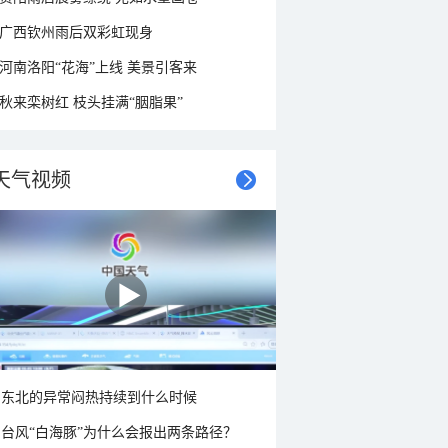
广西钦州雨后双彩虹现身
河南洛阳“花海”上线 美景引客来
秋来栾树红 枝头挂满“胭脂果”
天气视频
东北的异常闷热持续到什么时候
台风“白海豚”为什么会报出两条路径？