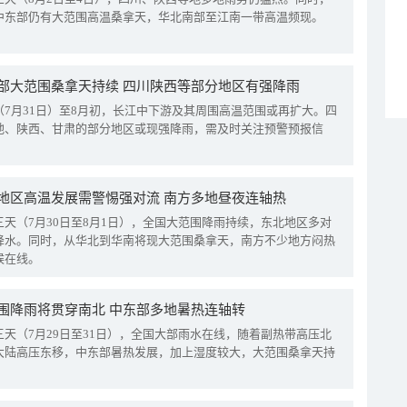
中东部仍有大范围高温桑拿天，华北南部至江南一带高温频现。
部大范围桑拿天持续 四川陕西等部分地区有强降雨
（7月31日）至8月初，长江中下游及其周围高温范围或再扩大。四
地、陕西、甘肃的部分地区或现强降雨，需及时关注预警预报信
地区高温发展需警惕强对流 南方多地昼夜连轴热
三天（7月30日至8月1日），全国大范围降雨持续，东北地区多对
降水。同时，从华北到华南将现大范围桑拿天，南方不少地方闷热
候在线。
围降雨将贯穿南北 中东部多地暑热连轴转
三天（7月29日至31日），全国大部雨水在线，随着副热带高压北
大陆高压东移，中东部暑热发展，加上湿度较大，大范围桑拿天持