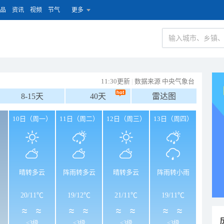
品
资讯
视频
节气
更多
11:30更新
|
数据来源 中央气象台
8-15天
40天
雷达图
）
10日（周一）
11日（周二）
12日（周三）
13日（周四）
晴转多云
阵雨转多云
晴转多云
阵雨转小雨
20
/
11℃
19
/
12℃
21
/
11℃
19
/
11℃
<3级
<3级
<3级
<3级