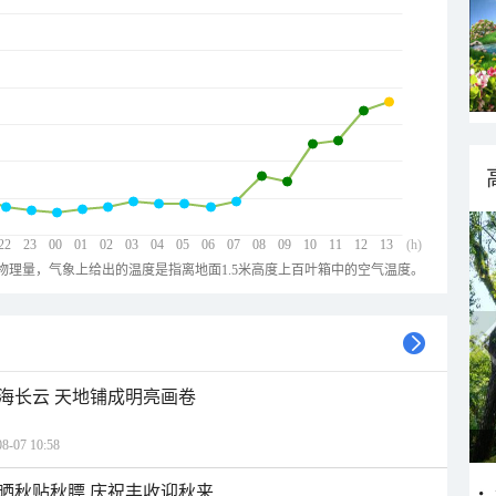
22
23
00
01
02
03
04
05
06
07
08
09
10
11
12
13
(h)
物理量，气象上给出的温度是指离地面1.5米高度上百叶箱中的空气温度。
海长云 天地铺成明亮画卷
07 10:58
晒秋贴秋膘 庆祝丰收迎秋来