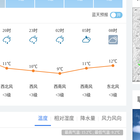
蓝天预报
20时
23时
02时
05时
08时
12℃
11℃
11℃
10℃
9℃
西北风
西风
西南风
西南风
东北风
<3级
<3级
<3级
<3级
<3级
温度
相对湿度
降水量
风力风向
最高气温: 15.2℃ , 最低气温: 9.2℃