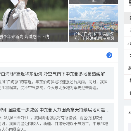
象
台风“白海豚”来临前夕
创今年来新高 焖蒸感不下线
浙江玉环渔船回港避风
“白海豚”靠近华东沿海 冷空气南下中东部多地暑热缓解
台风“白海豚”的靠近，华东沿海多地将迎强劲台风雨。同时，我国
范围将缩减，受冷空气影响，今天东北多地将率先迎来降温。
我国降雨强度进一步减弱 中东部大范围桑拿天持续局地可超38℃
天（8月6日至7日），我国降雨强度将有所减弱，雨区仍比较分
同时，我国高温范围较大，新疆、甘肃等地以干热为主，中东部地
有大范围桑拿天。