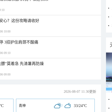
:10
安心？这份攻略请收好
 10:00
停 3招护住肩颈不酸痛
 09:10
秋膘”莫着急 先清暑再防燥
 09:00
2026-08-07 11:30更新
°C
/
33/24°C
青神