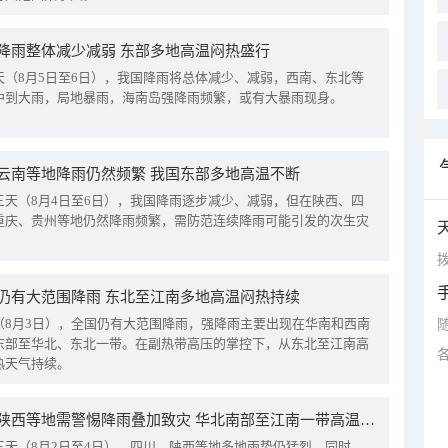
降雨整体减少减弱 东部多地高温闷热盛行
天（8月5日至6日），我国降雨将总体减少、减弱，西南、东北等
中到大雨，局地暴雨，海南岛强降雨频繁，或有大暴雨现身。
云南等地降雨仍然频繁 我国东部多地高温不断
三天（8月4日至6日），我国降雨逐步减少、减弱，但在陕西、四
重庆、贵州等地仍然降雨频繁，需防范连续降雨可能引发的次生灾
拨
仍有大范围降雨 东北至江南多地高温闷热持续
（8月3日），全国仍有大范围降雨，强降雨主要出现在华南和西南
东部至华北、东北一带。在副热带高压的掌控下，从东北至江南高
热天气持续。
四川陕西等地需警惕降雨叠加致灾 华北南部至江南一带高温频现
三天（8月2日至4日），四川、陕西等地多地雨势仍猛烈。同时，