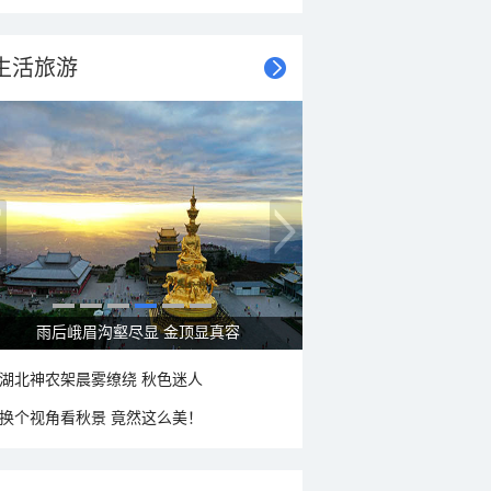
生活旅游
秋意浓 蓝天映衬下的哈尔滨伏尔加庄园
湖北神农架晨雾缭绕 秋色迷人
换个视角看秋景 竟然这么美！