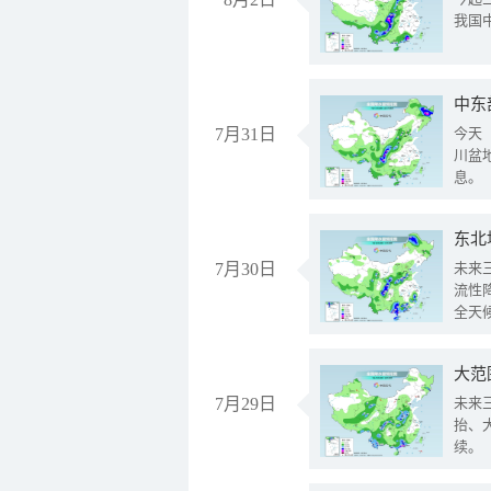
我国
中东
7月31日
今天
川盆
息。
东北
7月30日
未来
流性
全天
大范
7月29日
未来
抬、
续。