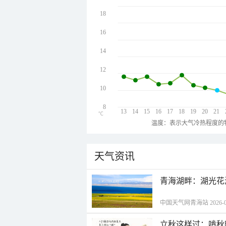
18
16
14
12
10
8
13
14
15
16
17
18
19
20
21
℃
温度：表示大气冷热程度的
天气资讯
青海湖畔：湖光花
中国天气网青海站 2026-08-
立秋这样过：啃秋