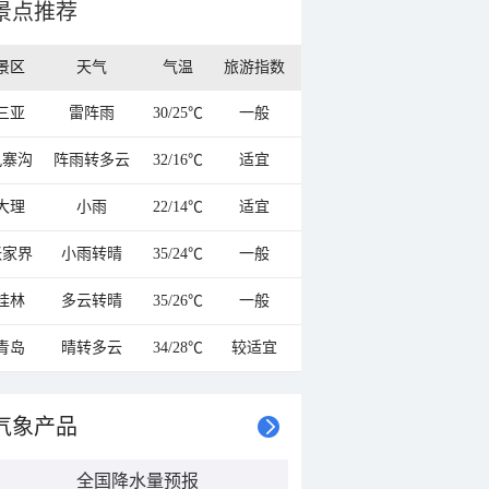
景点推荐
景区
天气
气温
旅游指数
三亚
雷阵雨
30/25℃
一般
九寨沟
阵雨转多云
32/16℃
适宜
大理
小雨
22/14℃
适宜
张家界
小雨转晴
35/24℃
一般
桂林
多云转晴
35/26℃
一般
青岛
晴转多云
34/28℃
较适宜
气象产品
全国降水量预报