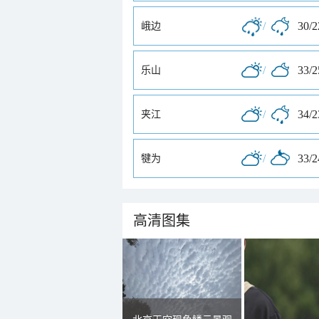
/
30/
峨边
/
33/
乐山
/
34/
夹江
/
33/
犍为
高清图集