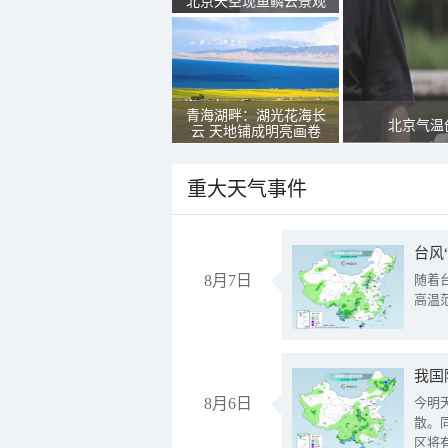
北京天空现鱼鳞云景观
青海湖畔：湖光花海长
北京气温
云 天地铺成明亮画卷
重大天气事件
台风
8月7日
随着
高温
8月6日
今明
散。
区将