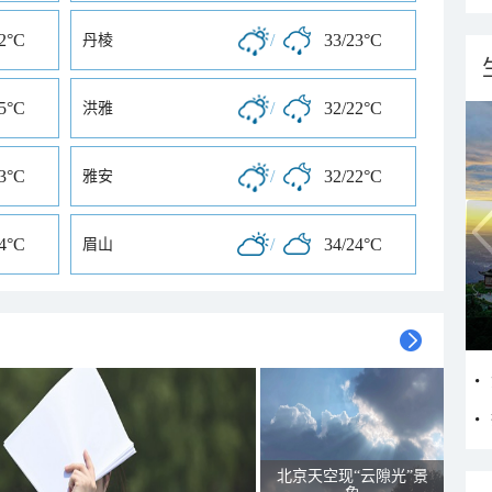
22°C
/
33/23°C
丹棱
25°C
/
32/22°C
洪雅
23°C
/
32/22°C
雅安
24°C
/
34/24°C
眉山
北京天空现“云隙光”景