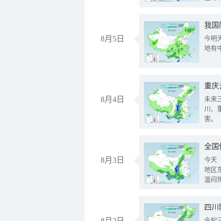
我国
8月5日
今明
地有
重庆
8月4日
未来
川、
害。
全国
8月3日
今天
地区
温闷
8月2日
今起