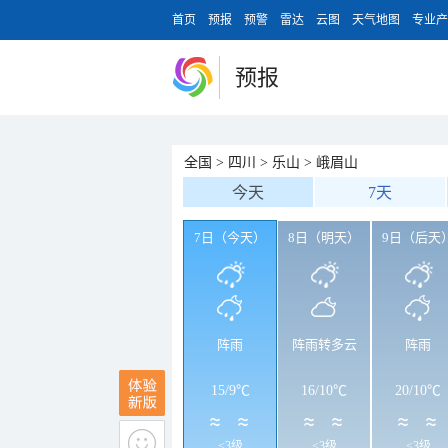
首页
预报
预警
雷达
云图
天气地图
专业产
预报
全国
>
四川
>
乐山
>
峨眉山
今天
7天
7日（今天）
8日（明天）
9日（后天
阵雨
阵雨转多云
阵雨
15
/
9℃
16
/
10℃
20
/
10℃
<3级
<3级
<3级