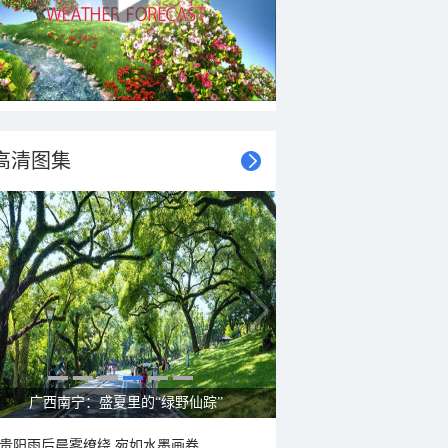
高清图集
呼伦贝尔草原 藏着最治愈的蓝天白云
贵阳雨后晨雾缭绕 宛如水墨画卷