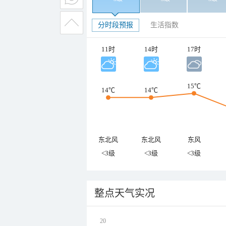
分时段预报
生活指数
11时
14时
17时
15℃
14℃
14℃
东北风
东北风
东风
<3级
<3级
<3级
整点天气实况
20