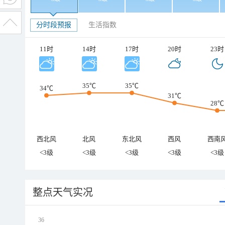
分时段预报
生活指数
11时
14时
17时
20时
23时
35℃
35℃
34℃
31℃
28℃
西北风
北风
东北风
西风
西南
<3级
<3级
<3级
<3级
<3级
整点天气实况
36