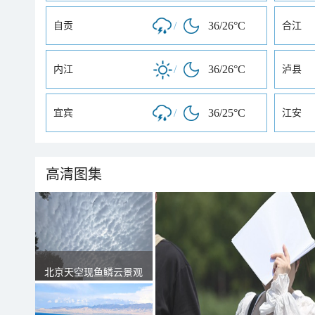
/
36/26°C
自贡
合江
/
36/26°C
内江
泸县
/
36/25°C
宜宾
江安
高清图集
北京天空现鱼鳞云景观