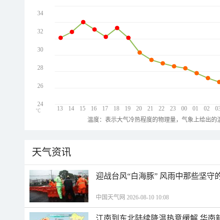
34
32
30
28
26
24
13
14
15
16
17
18
19
20
21
22
23
00
01
02
0
℃
温度：表示大气冷热程度的物理量，气象上给出的温
天气资讯
迎战台风“白海豚” 风雨中那些坚守
中国天气网 2026-08-10 10:08
江南到东北陆续降温热意缓解 华南