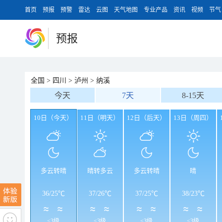
首页
预报
预警
雷达
云图
天气地图
专业产品
资讯
视频
节气
预报
全国
>
四川
>
泸州
>
纳溪
今天
7天
8-15天
10日（今天）
11日（明天）
12日（后天）
13日（周四）
多云转晴
晴转多云
多云转晴
晴
36
/
25℃
37
/
26℃
37
/
25℃
38
/
23℃
<3级
<3级
<3级
<3级