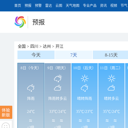
首页
预报
预警
雷达
云图
天气地图
专业产品
资讯
视频
节气
预报
全国
>
四川
>
达州
>
开江
今天
7天
8-15天
8日（今天）
9日（明天）
10日（后天）
11日（周二）
阵雨
阵雨转多云
晴转阵雨
晴转多云
24℃
33℃
/
24℃
35℃
/
23℃
35℃
/
24℃
<3级
<3级
<3级
<3级