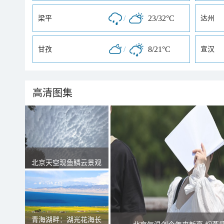
/
23/32°C
梁平
达州
/
8/21°C
甘孜
宣汉
高清图集
北京天空现鱼鳞云景观
青海湖畔：湖光花海长