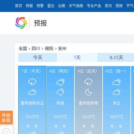
首页
预报
预警
雷达
云图
天气地图
专业产品
资讯
视频
节气
预报
全国
>
四川
>
绵阳
>
安州
今天
7天
8-15天
7日（今天）
8日（明天）
9日（后天）
10日（周一）
雷阵雨转多云
阵雨
雷阵雨转晴
多云
33
/
23℃
33
/
23℃
33
/
23℃
34
/
25℃
<3级
<3级
<3级
<3级