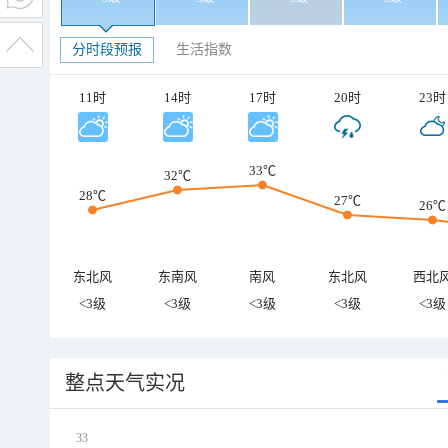
分时段预报
生活指数
11时
14时
17时
20时
23时
33℃
32℃
28℃
27℃
26℃
东北风
东南风
南风
东北风
西北
<3级
<3级
<3级
<3级
<3级
整点天气实况
33