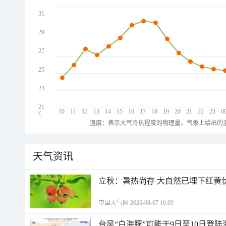
31
29
27
25
23
21
10
11
12
13
14
15
16
17
18
19
20
21
22
23
0
℃
温度：表示大气冷热程度的物理量，气象上给出的温
天气资讯
立秋：暑热尚存 大自然已埋下红黄
中国天气网 2026-08-07 10:09
台风“白海豚”可能于9日至10日登