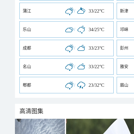
/
33/22°C
蒲江
新津
/
34/25°C
乐山
邛崃
/
33/23°C
成都
彭州
/
33/22°C
名山
雅安
/
23/32°C
郫都
眉山
高清图集