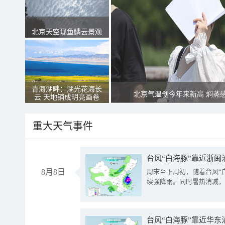
北京天空现鱼鳞云景观
青海湖畔：湖光花海长
北京气温创今年来新高 焖蒸
云 天地铺成明亮画卷
重大天气事件
台风“白海豚”靠近浙闽
8月8日
周末至下周初，随着台风“
续强降雨。同时暑热消减，
台风“白海豚”靠近华东