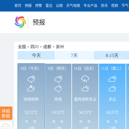
首页
预报
预警
雷达
云图
天气地图
专业产品
资讯
视频
节气
预报
全国
>
四川
>
成都
>
崇州
今天
7天
8-15天
8日（今天）
9日（明天）
10日（后天）
11日（周二）
阵雨转阴
阵雨
雷阵雨转多云
多云
32
/
22℃
33
/
22℃
34
/
23℃
34
/
25℃
<3级
<3级
<3级
<3级