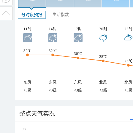
分时段预报
生活指数
11时
14时
17时
20时
23时
32℃
32℃
30℃
28℃
25℃
东风
东风
东风
北风
北风
<3级
<3级
<3级
<3级
<3级
整点天气实况
32