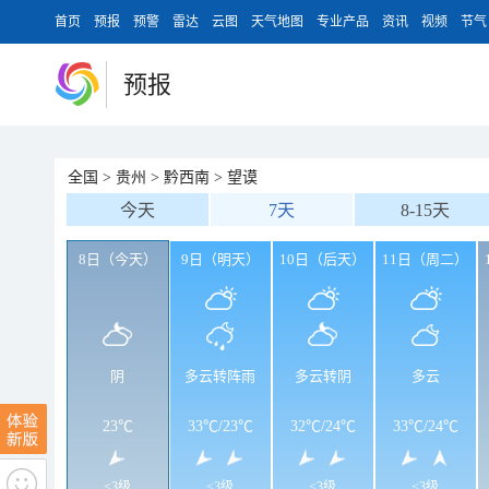
首页
预报
预警
雷达
云图
天气地图
专业产品
资讯
视频
节气
预报
全国
>
贵州
>
黔西南
>
望谟
今天
7天
8-15天
8日（今天）
9日（明天）
10日（后天）
11日（周二）
阴
多云转阵雨
多云转阴
多云
23℃
33℃
/
23℃
32℃
/
24℃
33℃
/
24℃
<3级
<3级
<3级
<3级