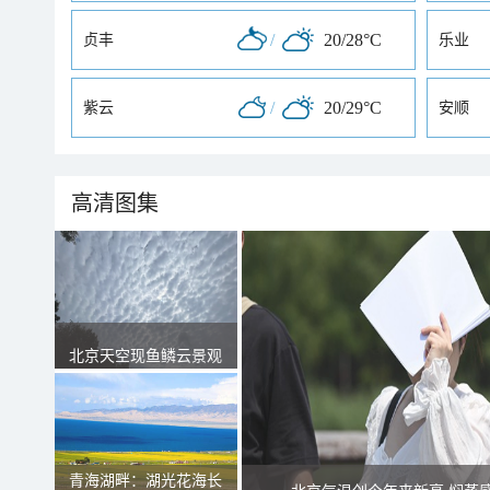
/
20/28°C
贞丰
乐业
/
20/29°C
紫云
安顺
高清图集
北京天空现鱼鳞云景观
青海湖畔：湖光花海长