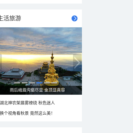
生活旅游
雨后峨眉沟壑尽显 金顶显真容
湖北神农架晨雾缭绕 秋色迷人
换个视角看秋景 竟然这么美！