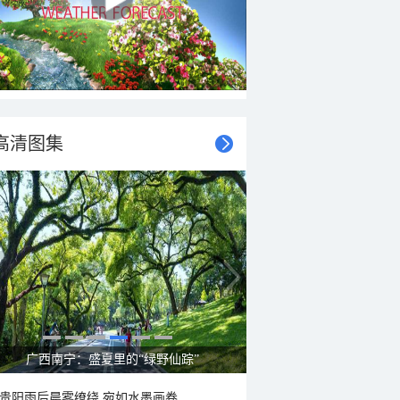
高清图集
广西南宁：盛夏里的“绿野仙踪”
贵阳雨后晨雾缭绕 宛如水墨画卷