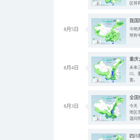
区将
我国
8月5日
今明
地有
重庆
8月4日
未来
川、
害。
全国
8月3日
今天
地区
温闷