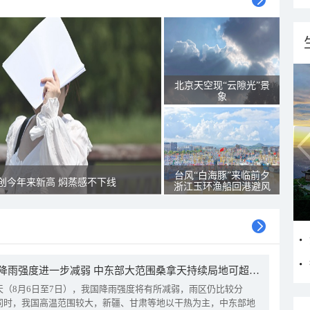
北京天空现“云隙光”景
象
台风“白海豚”来临前夕
创今年来新高 焖蒸感不下线
浙江玉环渔船回港避风
我国降雨强度进一步减弱 中东部大范围桑拿天持续局地可超38℃
天（8月6日至7日），我国降雨强度将有所减弱，雨区仍比较分
同时，我国高温范围较大，新疆、甘肃等地以干热为主，中东部地