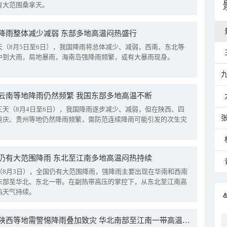
有大范围桑拿天。
降雨整体减少减弱 东部多地高温闷热盛行
天（8月5日至6日），我国降雨将总体减少、减弱，西南、东北等
中到大雨，局地暴雨，海南岛强降雨频繁，或有大暴雨现身。
云南等地降雨仍然频繁 我国东部多地高温不断
三天（8月4日至6日），我国降雨逐步减少、减弱，但在陕西、四
重庆、贵州等地仍然降雨频繁，需防范连续降雨可能引发的次生灾
仍有大范围降雨 东北至江南多地高温闷热持续
（8月3日），全国仍有大范围降雨，强降雨主要出现在华南和西南
东部至华北、东北一带。在副热带高压的掌控下，从东北至江南高
热天气持续。
四川陕西等地需警惕降雨叠加致灾 华北南部至江南一带高温频现