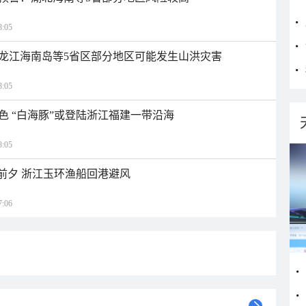
:05
龙江海南岛等5省区部分地区可能发生山洪灾害
:05
色 “白海豚”或登陆浙江福建一带沿海
:05
临前夕 浙江玉环渔船回港避风
:06