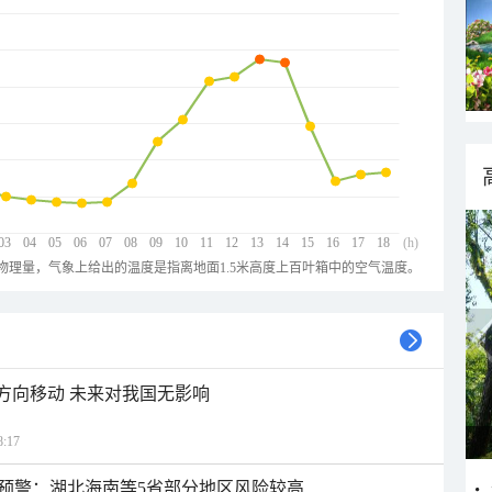
03
04
05
06
07
08
09
10
11
12
13
14
15
16
17
18
(h)
物理量，气象上给出的温度是指离地面1.5米高度上百叶箱中的空气温度。
北方向移动 未来对我国无影响
:17
预警：湖北海南等5省部分地区风险较高