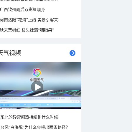
广西钦州雨后双彩虹现身
河南洛阳“花海”上线 美景引客来
秋来栾树红 枝头挂满“胭脂果”
天气视频
东北的异常闷热持续到什么时候
台风“白海豚”为什么会报出两条路径？