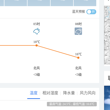
蓝天预报
05时
08时
18℃
16℃
北风
北风
<3级
<3级
温度
相对湿度
降水量
风力风向
最高气温: 24.5℃ , 最低气温: 16.6℃