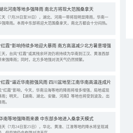
湖北河南等地多强降雨 南北方将现大范围桑拿天
三天（7月28日至30日），湖北、河南一带将现明显降雨，华南一
多强降雨。本周中东部将迎大范围桑拿天，南北方都会十分闷热。
“红霞”影响持续多地迎大暴雨 南方高温减少北方暑意增强
三天，台风“红霞”或其残余环流仍将持续为华南到江汉、黄淮西部
带来强降雨；同时，北方多地强对流天气仍然频繁。
“红霞”逼近华南掀强风雨 四川盆地至江南华南高温连成片
风“红霞”影响，今天，华南沿海等地的降雨将增多增强，局地或现
暴雨；明天，【湖南、湖北、安徽、河南】等地也将受到波及，出
降雨。
华南等地强降雨来袭 中东部多地进入桑拿天模式
两天（7月24日至25日），华北、黄淮、江淮等地的降水将呈现减
势，但局地仍会有强对流天气。