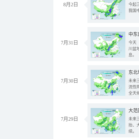
8月2日
今起
我国
中东
7月31日
今天
川盆
息。
东北
7月30日
未来
流性
全天
大范
7月29日
未来
抬、
续。