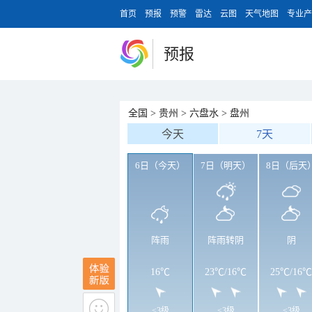
首页
预报
预警
雷达
云图
天气地图
专业产
预报
全国
>
贵州
>
六盘水
>
盘州
今天
7天
6日（今天）
7日（明天）
8日（后天
阵雨
阵雨转阴
阴
16℃
23℃
/
16℃
25℃
/
16℃
<3级
<3级
<3级