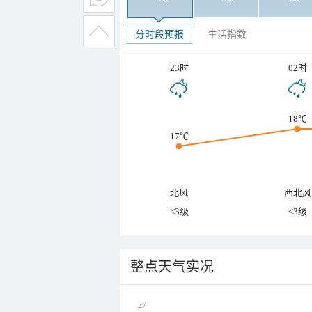
分时段预报
生活指数
23时
02时
18℃
17℃
北风
西北风
<3级
<3级
整点天气实况
27