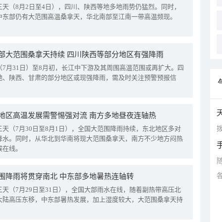
三天（8月2日至4日），四川、陕西等地多地雨势仍猛烈。同时，
中东部仍有大范围高温桑拿天，华北南部至江南一带高温频现。
部大范围桑拿天持续 四川陕西等部分地区有强降雨
（7月31日）至8月初，长江中下游及其周围高温范围或再扩大。四
地、陕西、甘肃的部分地区或现强降雨，需及时关注预警预报信
地区高温发展需警惕强对流 南方多地昼夜连轴热
拨
三天（7月30日至8月1日），全国大范围降雨持续，东北地区多对
降水。同时，从华北到华南将现大范围桑拿天，南方不少地方闷热
候在线。
围降雨将贯穿南北 中东部多地暑热连轴转
三天（7月29日至31日），全国大部雨水在线，随着副热带高压北
大陆高压东移，中东部暑热发展，加上湿度较大，大范围桑拿天持