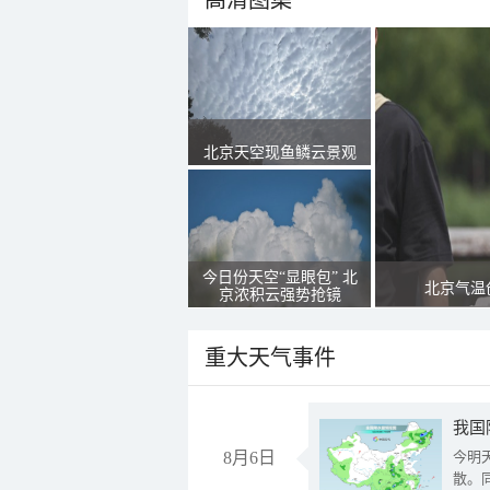
高清图集
北京天空现鱼鳞云景观
今日份天空“显眼包” 北
北京气温
京浓积云强势抢镜
重大天气事件
8月6日
今明
散。