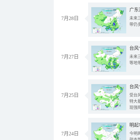
广东
7月28日
未来
带仍
台风
7月27日
未来
等地
台风
7月25日
受台
特大
现强
明起
7月24日
今明
弱态