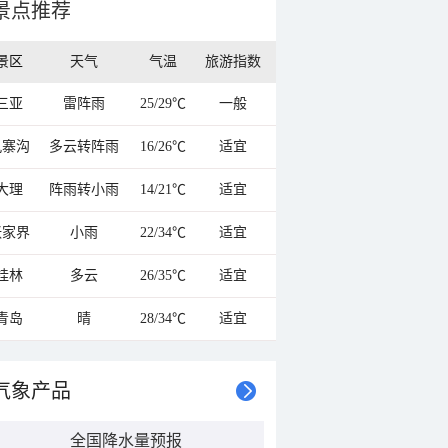
景点推荐
景区
天气
气温
旅游指数
三亚
雷阵雨
25/29℃
一般
九寨沟
多云转阵雨
16/26℃
适宜
大理
阵雨转小雨
14/21℃
适宜
张家界
小雨
22/34℃
适宜
桂林
多云
26/35℃
适宜
青岛
晴
28/34℃
适宜
气象产品
全国降水量预报