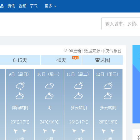
品
资讯
视频
节气
更多
18:00更新
|
数据来源 中央气象台
8-15天
40天
雷达图
）
9日（周日）
10日（周一）
11日（周二）
12日（周三）
阵雨转阴
阴
多云转阴
多云转阴
23℃
/
17℃
24℃
/
16℃
26℃
/
17℃
28℃
/
19℃
<3级
<3级
<3级
<3级