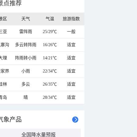
景点推荐
景区
天气
气温
旅游指数
三亚
雷阵雨
25/29℃
一般
九寨沟
多云转阵雨
16/26℃
适宜
大理
阵雨转小雨
14/21℃
适宜
张家界
小雨
22/34℃
适宜
桂林
多云
26/35℃
适宜
青岛
晴
28/34℃
适宜
气象产品
全国降水量预报