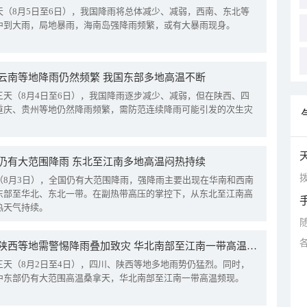
天（8月5日至6日），我国降雨将总体减少、减弱，西南、东北等
中到大雨，局地暴雨，海南岛强降雨频繁，或有大暴雨现身。
云南等地降雨仍然频繁 我国东部多地高温不断
三天（8月4日至6日），我国降雨逐步减少、减弱，但在陕西、四
重庆、贵州等地仍然降雨频繁，需防范连续降雨可能引发的次生灾
仍有大范围降雨 东北至江南多地高温闷热持续
拨
（8月3日），全国仍有大范围降雨，强降雨主要出现在华南和西南
东部至华北、东北一带。在副热带高压的掌控下，从东北至江南高
热天气持续。
四川陕西等地需警惕降雨叠加致灾 华北南部至江南一带高温频现
三天（8月2日至4日），四川、陕西等地多地雨势仍猛烈。同时，
中东部仍有大范围高温桑拿天，华北南部至江南一带高温频现。