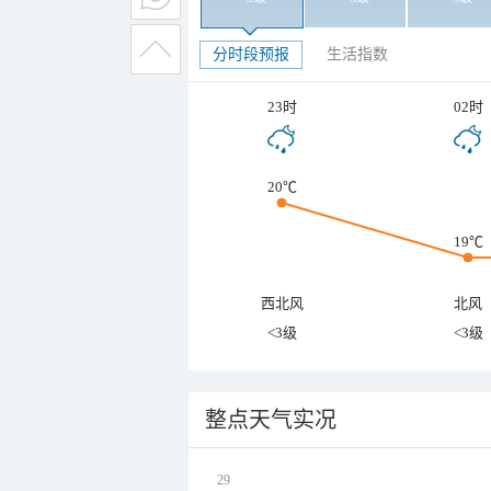
分时段预报
生活指数
23时
02时
20℃
19℃
西北风
北风
<3级
<3级
整点天气实况
29