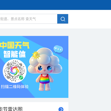
毕节雷达图