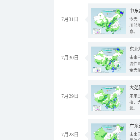
中东
7月31日
今天
川盆
息。
东北
7月30日
未来
流性
全天
大范
7月29日
未来
抬、
续。
广东
7月28日
未来