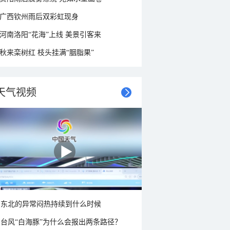
广西钦州雨后双彩虹现身
河南洛阳“花海”上线 美景引客来
秋来栾树红 枝头挂满“胭脂果”
天气视频
东北的异常闷热持续到什么时候
台风“白海豚”为什么会报出两条路径？