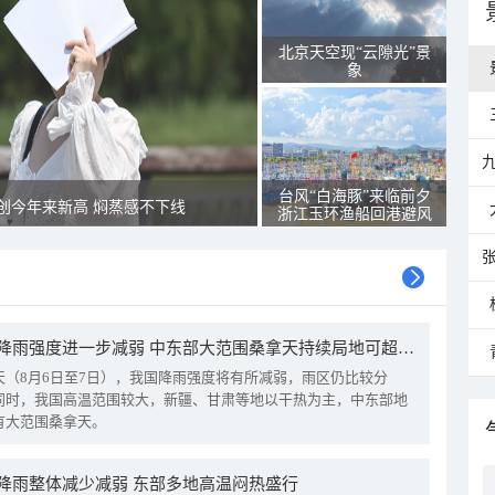
北京天空现“云隙光”景
象
台风“白海豚”来临前夕
创今年来新高 焖蒸感不下线
浙江玉环渔船回港避风
我国降雨强度进一步减弱 中东部大范围桑拿天持续局地可超38℃
天（8月6日至7日），我国降雨强度将有所减弱，雨区仍比较分
同时，我国高温范围较大，新疆、甘肃等地以干热为主，中东部地
有大范围桑拿天。
降雨整体减少减弱 东部多地高温闷热盛行