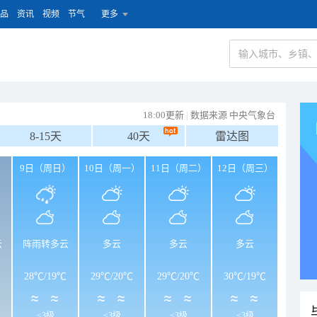
品
资讯
视频
节气
更多
18:00更新
|
数据来源 中央气象台
8-15天
40天
雷达图
）
9日（周日）
10日（周一）
11日（周二）
12日（周三）
云
阵雨转多云
多云
多云
多云
28℃
/
19℃
29℃
/
20℃
29℃
/
20℃
30℃
/
19℃
<3级
<3级
<3级
<3级