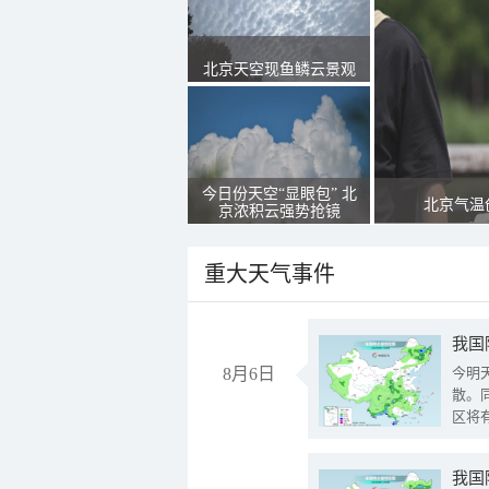
北京天空现鱼鳞云景观
今日份天空“显眼包” 北
北京气温
京浓积云强势抢镜
重大天气事件
8月6日
今明
散。
区将
我国