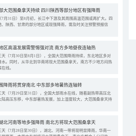
部大范围桑拿天持续 四川陕西等部分地区有强降雨
（7月31日）至8月初，长江中下游及其周围高温范围或再扩大。四
地、陕西、甘肃的部分地区或现强降雨，需及时关注预警预报信
地区高温发展需警惕强对流 南方多地昼夜连轴热
三天（7月30日至8月1日），全国大范围降雨持续，东北地区多对
降水。同时，从华北到华南将现大范围桑拿天，南方不少地方闷热
候在线。
围降雨将贯穿南北 中东部多地暑热连轴转
三天（7月29日至31日），全国大部雨水在线，随着副热带高压北
大陆高压东移，中东部暑热发展，加上湿度较大，大范围桑拿天持
湖北河南等地多强降雨 南北方将现大范围桑拿天
三天（7月28日至30日），湖北、河南一带将现明显降雨，华南一