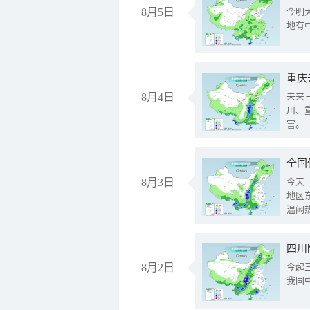
8月5日
今明
地有
重庆
8月4日
未来
川、
害。
全国
8月3日
今天
地区
温闷
8月2日
今起
我国