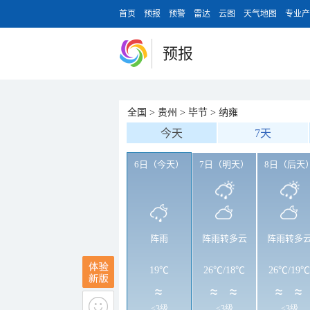
首页
预报
预警
雷达
云图
天气地图
专业产
预报
全国
>
贵州
>
毕节
>
纳雍
今天
7天
6日（今天）
7日（明天）
8日（后天
阵雨
阵雨转多云
阵雨转多
19℃
26℃
/
18℃
26℃
/
19℃
<3级
<3级
<3级