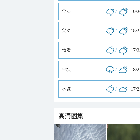
/
19/
金沙
/
18/
兴义
/
17/
晴隆
/
18/
平坝
/
17/
水城
高清图集