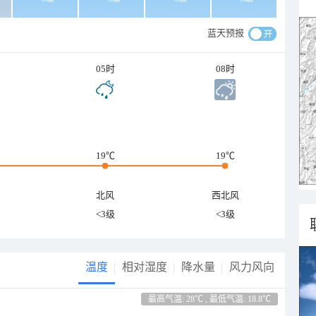
蓝天预报
05时
08时
19℃
19℃
北风
西北风
<3级
<3级
温度
相对湿度
降水量
风力风向
最高气温: 28℃ , 最低气温: 18.8℃