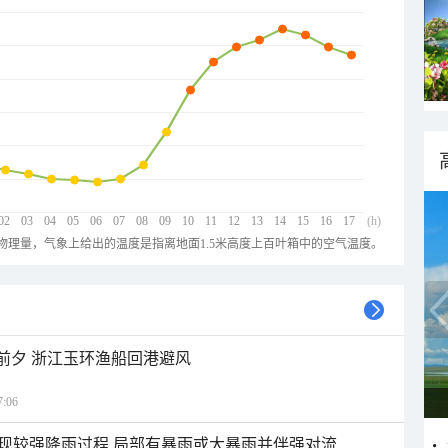
02
03
04
05
06
07
08
09
10
11
12
13
14
15
16
17
(h)
物理量，气象上给出的温度是指离地面1.5米高度上百叶箱中的空气温度。
临前夕 浙江玉环渔船回港避风
:06
现较强降雨过程 局部有暴雨或大暴雨并伴强对流