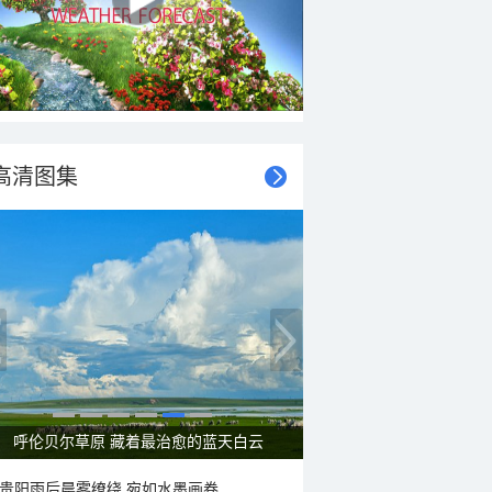
高清图集
呼伦贝尔草原 藏着最治愈的蓝天白云
贵阳雨后晨雾缭绕 宛如水墨画卷