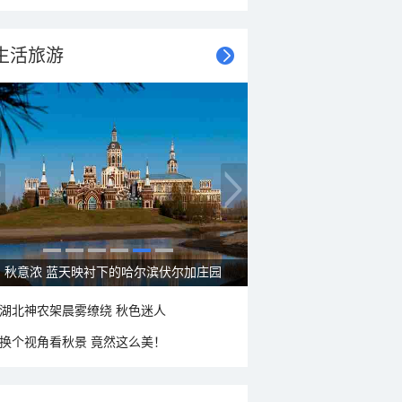
生活旅游
秋意浓 蓝天映衬下的哈尔滨伏尔加庄园
湖北神农架晨雾缭绕 秋色迷人
换个视角看秋景 竟然这么美！