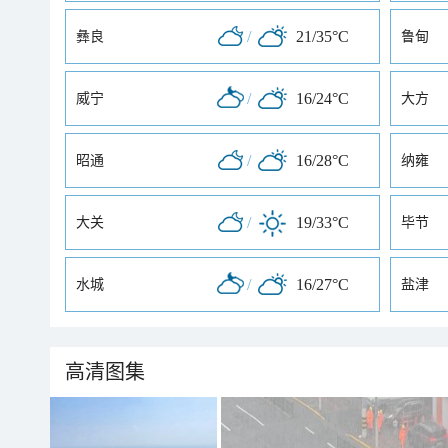
/
21/35°C
彝良
鲁甸
/
16/24°C
威宁
大方
/
16/28°C
昭通
纳雍
/
19/33°C
大关
毕节
/
16/27°C
水城
盐津
高清图集