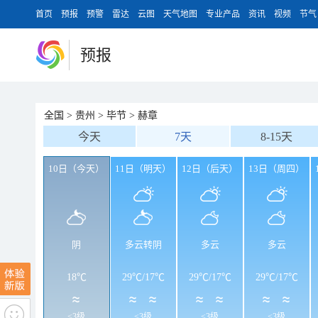
首页
预报
预警
雷达
云图
天气地图
专业产品
资讯
视频
节气
预报
全国
>
贵州
>
毕节
>
赫章
今天
7天
8-15天
10日（今天）
11日（明天）
12日（后天）
13日（周四）
阴
多云转阴
多云
多云
18℃
29℃
/
17℃
29℃
/
17℃
29℃
/
17℃
<3级
<3级
<3级
<3级