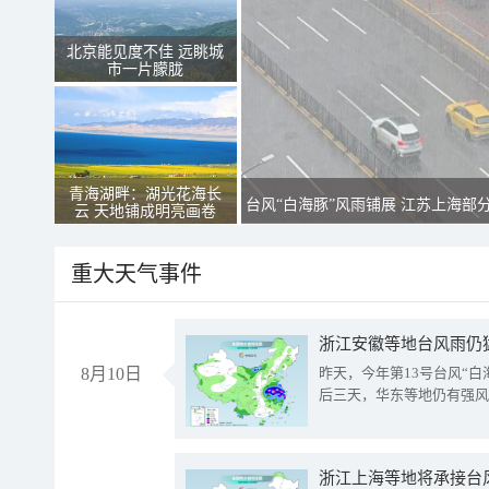
北京能见度不佳 远眺城
市一片朦胧
青海湖畔：湖光花海长
台风“白海豚”风雨铺展 江苏上海部
云 天地铺成明亮画卷
重大天气事件
浙江安徽等地台风雨仍
8月10日
昨天，今年第13号台风“
后三天，华东等地仍有强风
浙江上海等地将承接台风