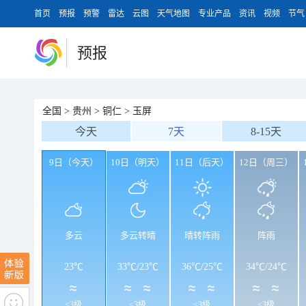
首页
预报
预警
雷达
云图
天气地图
专业产品
资讯
视频
节气
预报
全国
>
贵州
>
铜仁
>
玉屏
今天
7天
8-15天
9日（今天）
10日（明天）
11日（后天）
12日（周三）
多云
多云转晴
晴转阵雨
阵雨
23℃
33℃
/
23℃
36℃
/
25℃
34℃
/
24℃
<3级
<3级
<3级
<3级