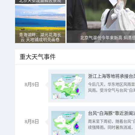
北京天空现鱼鳞云景观
青海湖畔：湖光花海长
北京气温创今年来新高 焖蒸
云 天地铺成明亮画卷
重大天气事件
浙江上海等地将承接台风
8月9日
今后几天，华东地区风雨显
风雨。受冷空气与台风“白
台风“白海豚”靠近浙闽
8月8日
周末至下周初，随着台风“
续强降雨。同时暑热消减，