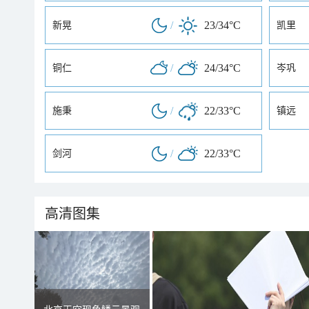
/
23/34°C
新晃
凯里
/
24/34°C
铜仁
岑巩
/
22/33°C
施秉
镇远
/
22/33°C
剑河
高清图集