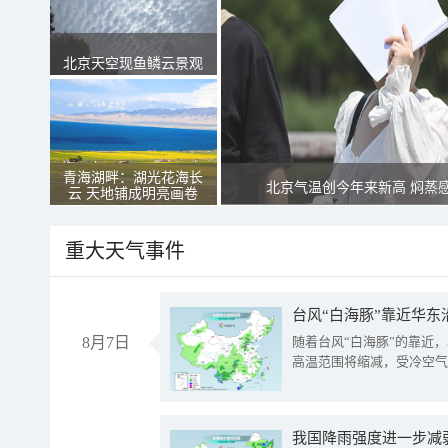
北京天空现鱼鳞云景观
青海湖畔：湖光花海长
北京气温创今年来新高 焖蒸
云 天地铺成明亮画卷
重大天气事件
台风“白海豚”靠近华东
8月7日
随着台风“白海豚”的靠近
高温范围将缩减，受冷空气