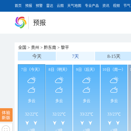
首页
预报
预警
雷达
云图
天气地图
专业产品
资讯
视频
节气
预报
全国
>
贵州
>
黔东南
>
黎平
今天
7天
8-15天
7日（今天）
8日（明天）
9日（后天）
10日（周一）
多云
多云
多云
多云
32
/
22℃
32
/
22℃
33
/
22℃
33
/
23℃
<3级
<3级
<3级
<3级