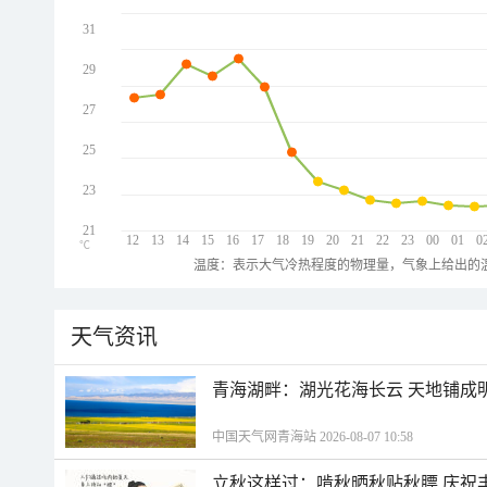
31
29
27
25
23
21
12
13
14
15
16
17
18
19
20
21
22
23
00
01
0
℃
温度：表示大气冷热程度的物理量，气象上给出的温
天气资讯
青海湖畔：湖光花海长云 天地铺成
中国天气网青海站 2026-08-07 10:58
立秋这样过：啃秋晒秋贴秋膘 庆祝