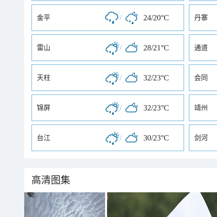
/
24/20°C
金平
丹寨
/
28/21°C
雷山
通道
/
32/23°C
天柱
会同
/
32/23°C
锦屏
靖州
/
30/23°C
台江
剑河
高清图集