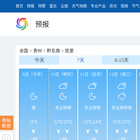
首页
预报
预警
雷达
云图
天气地图
专业产品
资讯
视频
节气
预报
全国
>
贵州
>
黔东南
>
凯里
今天
7天
8-15天
9日（今天）
10日（明天）
11日（后天）
12日（周三）
晴
多云转晴
多云转晴
多云转阵雨
21℃
32℃
/
21℃
33℃
/
24℃
33℃
/
23℃
<3级
<3级
<3级
<3级