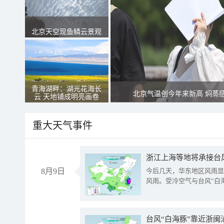
北京天空现鱼鳞云景观
青海湖畔：湖光花海长
北京气温创今年来新高 焖蒸
云 天地铺成明亮画卷
重大天气事件
浙江上海等地将承接台风
8月9日
今后几天，华东地区风雨显
风雨。受冷空气与台风“白
台风“白海豚”靠近浙闽