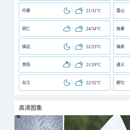
/
21/31°C
丹寨
雷山
/
24/34°C
铜仁
施秉
/
22/33°C
镇远
福泉
/
21/29°C
贵阳
遵义
/
22/32°C
台江
都匀
高清图集