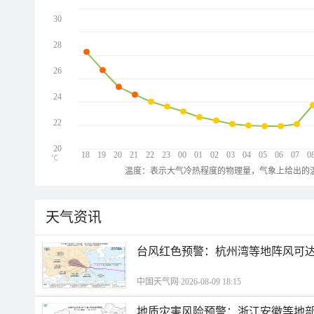
30
28
26
24
22
20
18
19
20
21
22
23
00
01
02
03
04
05
06
07
0
℃
温度：表示大气冷热程度的物理量，气象上给出的温
天气资讯
​台风红色预警：杭州湾等地阵风可达1
中国天气网 2026-08-09 18:15
地质灾害风险预警：浙江安徽等地