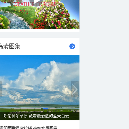
高清图集
呼伦贝尔草原 藏着最治愈的蓝天白云
贵阳雨后晨雾缭绕 宛如水墨画卷