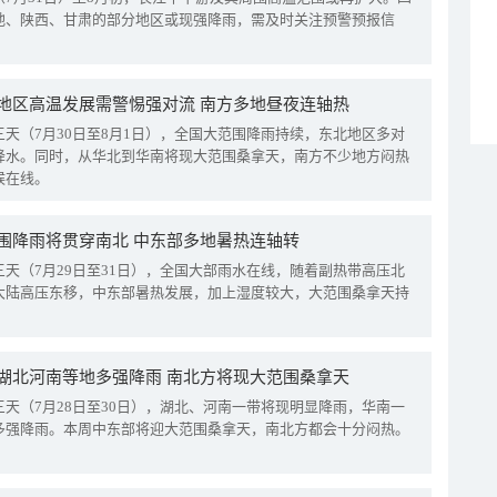
地、陕西、甘肃的部分地区或现强降雨，需及时关注预警预报信
地区高温发展需警惕强对流 南方多地昼夜连轴热
三天（7月30日至8月1日），全国大范围降雨持续，东北地区多对
降水。同时，从华北到华南将现大范围桑拿天，南方不少地方闷热
候在线。
围降雨将贯穿南北 中东部多地暑热连轴转
三天（7月29日至31日），全国大部雨水在线，随着副热带高压北
大陆高压东移，中东部暑热发展，加上湿度较大，大范围桑拿天持
湖北河南等地多强降雨 南北方将现大范围桑拿天
三天（7月28日至30日），湖北、河南一带将现明显降雨，华南一
多强降雨。本周中东部将迎大范围桑拿天，南北方都会十分闷热。