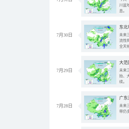
川盆
息。
东北
7月30日
未来
流性
全天
大范
7月29日
未来
抬、
续。
广东
7月28日
未来
带仍