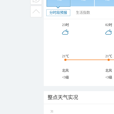
分时段预报
生活指数
23时
02时
21℃
21℃
北风
北风
<3级
<3级
整点天气实况
31