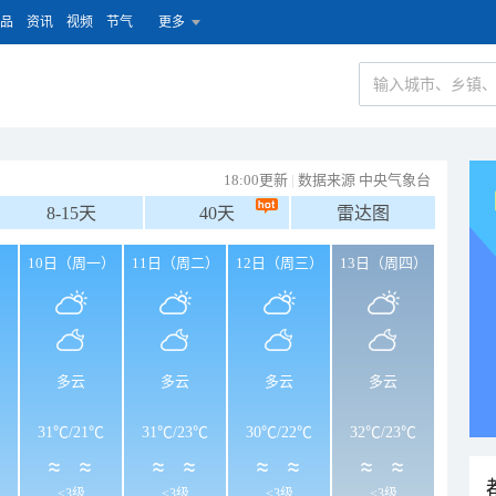
品
资讯
视频
节气
更多
18:00更新
|
数据来源 中央气象台
8-15天
40天
雷达图
）
10日（周一）
11日（周二）
12日（周三）
13日（周四）
多云
多云
多云
多云
31℃
/
21℃
31℃
/
23℃
30℃
/
22℃
32℃
/
23℃
<3级
<3级
<3级
<3级