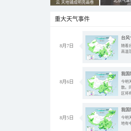
北京气温
云 天地铺成明亮画卷
重大天气事件
台风
8月7日
随着
高温
8月6日
今明
散。
区将
我国
8月5日
今明
地有