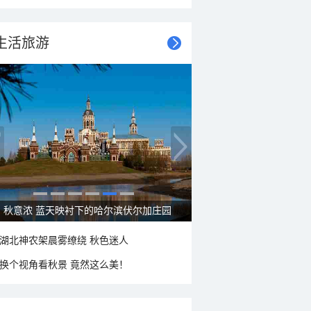
生活旅游
秋意浓 蓝天映衬下的哈尔滨伏尔加庄园
湖北神农架晨雾缭绕 秋色迷人
换个视角看秋景 竟然这么美！