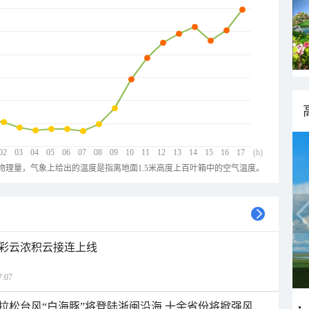
02
03
04
05
06
07
08
09
10
11
12
13
14
15
16
17
(h)
物理量，气象上给出的温度是指离地面1.5米高度上百叶箱中的空气温度。
彩云浓积云接连上线
:07
拉松台风“白海豚”将登陆浙闽沿海 十余省份将掀强风