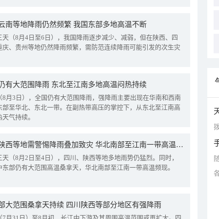
云南等地降雨仍然频繁 我国东部多地高温不断
三天（8月4日至6日），我国降雨逐步减少、减弱，但在陕西、四
重庆、贵州等地仍然降雨频繁，需防范连续降雨可能引发的次生灾
仍有大范围降雨 东北至江南多地高温闷热持续
（8月3日），全国仍有大范围降雨，强降雨主要出现在华南和西南
东部至华北、东北一带。在副热带高压的掌控下，从东北至江南高
热天气持续。
拨
四川陕西等地需警惕降雨叠加致灾 华北南部至江南一带高温频现
三天（8月2日至4日），四川、陕西等地多地雨势仍猛烈。同时，
中东部仍有大范围高温桑拿天，华北南部至江南一带高温频现。
部大范围桑拿天持续 四川陕西等部分地区有强降雨
（7月31日）至8月初，长江中下游及其周围高温范围或再扩大。四