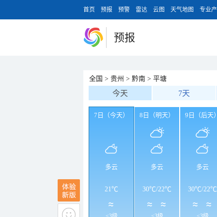
首页
预报
预警
雷达
云图
天气地图
专业产
预报
全国
>
贵州
>
黔南
>
平塘
今天
7天
7日（今天）
8日（明天）
9日（后天
多云
多云
多云
21℃
30℃
/
22℃
30℃
/
22℃
<3级
<3级
<3级