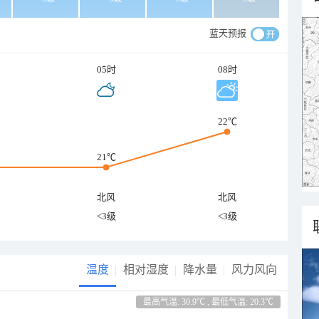
蓝天预报
05时
08时
22℃
21℃
北风
北风
<3级
<3级
温度
相对湿度
降水量
风力风向
最高气温: 30.9℃ , 最低气温: 20.3℃