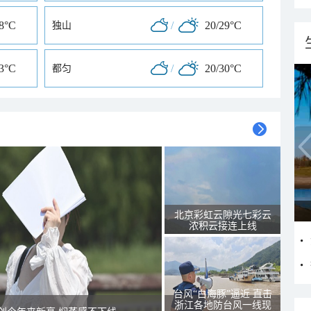
28°C
/
20/29°C
独山
33°C
/
20/30°C
都匀
北京彩虹云隙光七彩云
浓积云接连上线
台风“白海豚”逼近 直击
浙江各地防台风一线现