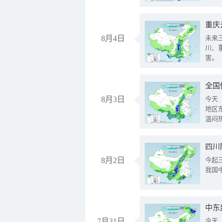
重庆
8月4日
未来
川、
害。
全国
8月3日
今天
地区
温闷
8月2日
今起
我国
中东
7月31日
今天