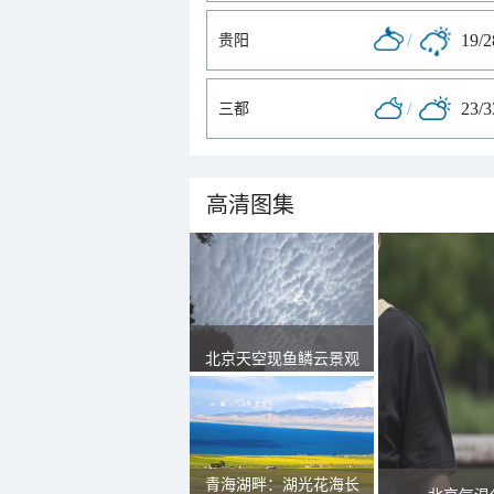
/
19/
贵阳
/
23/
三都
高清图集
北京天空现鱼鳞云景观
青海湖畔：湖光花海长