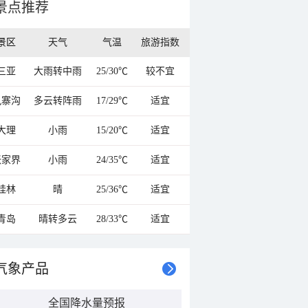
景点推荐
景区
天气
气温
旅游指数
三亚
大雨转中雨
25/30℃
较不宜
九寨沟
多云转阵雨
17/29℃
适宜
大理
小雨
15/20℃
适宜
张家界
小雨
24/35℃
适宜
桂林
晴
25/36℃
适宜
青岛
晴转多云
28/33℃
适宜
气象产品
全国降水量预报