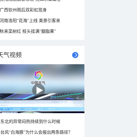
广西钦州雨后双彩虹现身
河南洛阳“花海”上线 美景引客来
秋来栾树红 枝头挂满“胭脂果”
天气视频
东北的异常闷热持续到什么时候
台风“白海豚”为什么会报出两条路径？