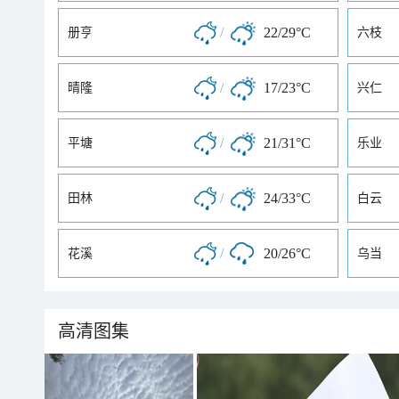
/
22/29°C
册亨
六枝
/
17/23°C
晴隆
兴仁
/
21/31°C
平塘
乐业
/
24/33°C
田林
白云
/
20/26°C
花溪
乌当
高清图集