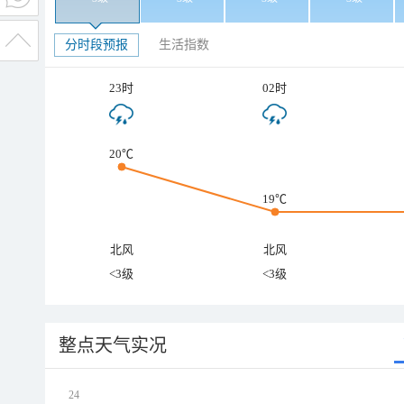
分时段预报
生活指数
23时
02时
20℃
19℃
北风
北风
<3级
<3级
整点天气实况
24