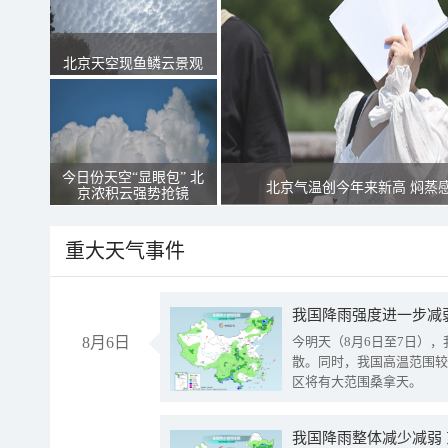
北京天空现鱼鳞云景观
今日份天空“显眼包” 北
北京气温创今年来新高 焖蒸
京浓积云强势抢镜
重大天气事件
8月6日
今明天（8月6日至7日）
散。同时，我国高温范围较
区将有大范围桑拿天。
我国降雨整体减少减弱