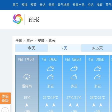
首页
预报
预警
雷达
云图
天气地图
专业产品
资讯
视频
节气
预报
全国
>
贵州
>
安顺
>
紫云
今天
7天
8-15天
6日（今天）
7日（明天）
8日（后天）
9日（周日）
雷阵雨
多云
多云
多云
19℃
25℃
/
19℃
27℃
/
21℃
28℃
/
21℃
<3级
<3级
<3级
<3级