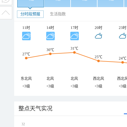
分时段预报
生活指数
11时
14时
17时
20时
23时
31℃
30℃
27℃
25℃
24℃
东北风
北风
北风
西北风
西北
<3级
<3级
<3级
<3级
<3级
整点天气实况
32