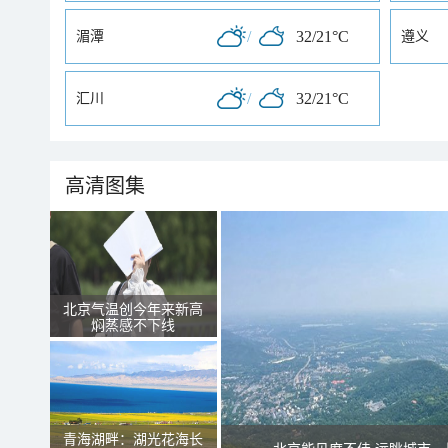
/
32/21°C
湄潭
遵义
/
32/21°C
汇川
高清图集
北京气温创今年来新高
焖蒸感不下线
青海湖畔：湖光花海长