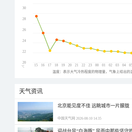
30
28
26
24
22
20
15
16
17
18
19
20
21
22
23
00
01
02
03
04
0
℃
温度：表示大气冷热程度的物理量，气象上给出的温
天气资讯
北京能见度不佳 远眺城市一片朦胧
中国天气网 2026-08-10 14:35
迎战台风“白海豚” 风雨中那些坚守