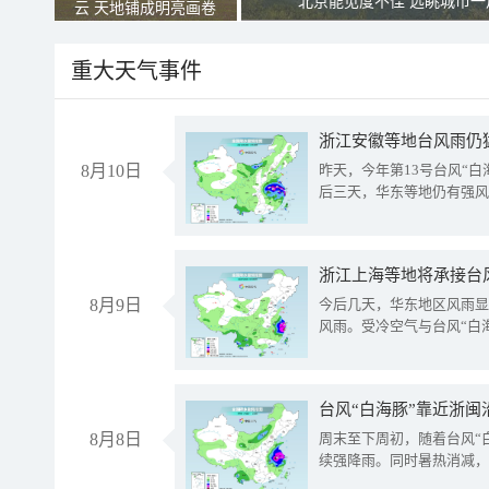
北京能见度不佳 远眺城市一
云 天地铺成明亮画卷
重大天气事件
浙江安徽等地台风雨仍
8月10日
昨天，今年第13号台风“
后三天，华东等地仍有强风
浙江上海等地将承接台风
8月9日
今后几天，华东地区风雨显
风雨。受冷空气与台风“白
台风“白海豚”靠近浙闽
8月8日
周末至下周初，随着台风“
续强降雨。同时暑热消减，