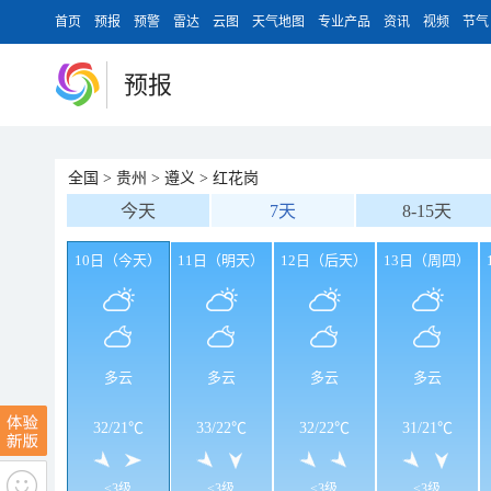
首页
预报
预警
雷达
云图
天气地图
专业产品
资讯
视频
节气
预报
全国
>
贵州
>
遵义
>
红花岗
今天
7天
8-15天
10日（今天）
11日（明天）
12日（后天）
13日（周四）
多云
多云
多云
多云
32
/
21℃
33
/
22℃
32
/
22℃
31
/
21℃
<3级
<3级
<3级
<3级