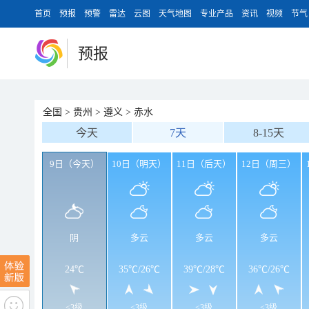
首页
预报
预警
雷达
云图
天气地图
专业产品
资讯
视频
节气
预报
全国
>
贵州
>
遵义
>
赤水
今天
7天
8-15天
9日（今天）
10日（明天）
11日（后天）
12日（周三）
阴
多云
多云
多云
24℃
35℃
/
26℃
39℃
/
28℃
36℃
/
26℃
<3级
<3级
<3级
<3级