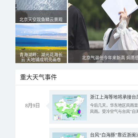
北京天空现鱼鳞云景观
青海湖畔：湖光花海长
北京气温创今年来新高 焖蒸
云 天地铺成明亮画卷
重大天气事件
浙江上海等地将承接台风
8月9日
今后几天，华东地区风雨显
风雨。受冷空气与台风“白
台风“白海豚”靠近浙闽