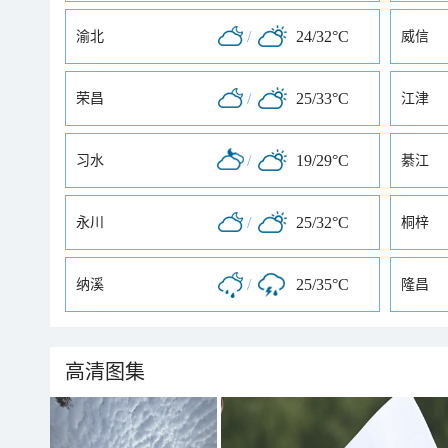
/
24/32°C
渝北
威信
/
25/33°C
荣昌
江津
/
19/29°C
习水
綦江
/
25/32°C
永川
桐梓
/
25/35°C
纳溪
隆昌
高清图集