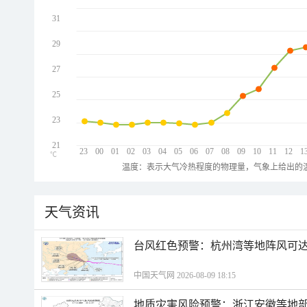
31
29
27
25
23
21
23
00
01
02
03
04
05
06
07
08
09
10
11
12
1
℃
温度：表示大气冷热程度的物理量，气象上给出的温
天气资讯
​台风红色预警：杭州湾等地阵风可达1
中国天气网 2026-08-09 18:15
地质灾害风险预警：浙江安徽等地