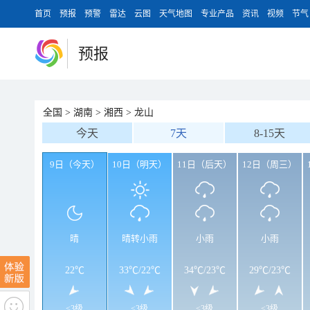
首页
预报
预警
雷达
云图
天气地图
专业产品
资讯
视频
节气
预报
全国
>
湖南
>
湘西
>
龙山
今天
7天
8-15天
9日（今天）
10日（明天）
11日（后天）
12日（周三）
晴
晴转小雨
小雨
小雨
22℃
33℃
/
22℃
34℃
/
23℃
29℃
/
23℃
<3级
<3级
<3级
<3级