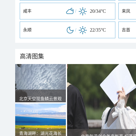
/
20/34°C
咸丰
来凤
/
22/35°C
永顺
吉首
高清图集
北京天空现鱼鳞云景观
青海湖畔：湖光花海长