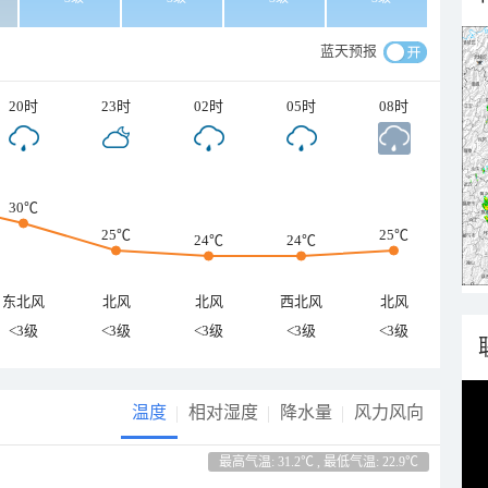
蓝天预报
20时
23时
02时
05时
08时
30℃
25℃
25℃
24℃
24℃
东北风
北风
北风
西北风
北风
<3级
<3级
<3级
<3级
<3级
温度
相对湿度
降水量
风力风向
最高气温: 31.2℃ , 最低气温: 22.9℃