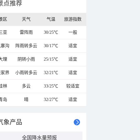
景点推荐
景区
天气
气温
旅游指数
三亚
雷阵雨
30/25℃
一般
九寨沟
阵雨转多云
30/17℃
适宜
大理
阴转小雨
25/15℃
适宜
张家界
小雨转多云
32/21℃
适宜
桂林
多云
33/25℃
较适宜
青岛
晴
32/27℃
适宜
气象产品
全国降水量预报