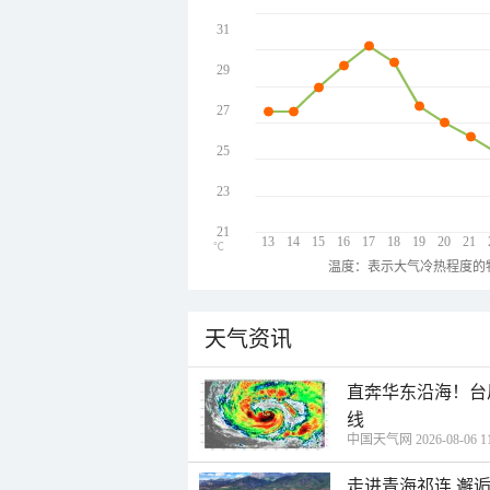
31
29
27
25
23
21
13
14
15
16
17
18
19
20
21
℃
温度：表示大气冷热程度的
天气资讯
直奔华东沿海！台
线
中国天气网 2026-08-06 11
走进青海祁连 邂