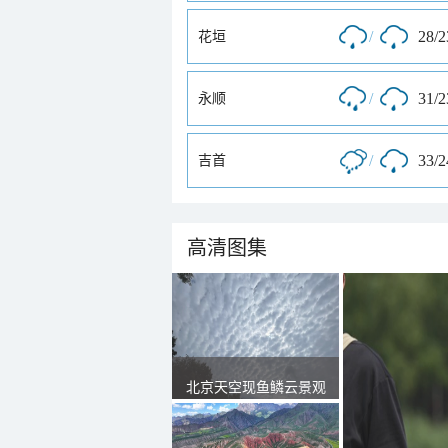
/
28/
花垣
/
31/
永顺
/
33/
吉首
高清图集
北京天空现鱼鳞云景观