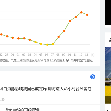
22
23
00
01
02
03
04
05
06
07
08
09
10
11
12
13
(h)
物理量，气象上给出的温度是指离地面1.5米高度上百叶箱中的空气温度。
风白海豚影响我国已成定局 即将进入48小时台风警戒
:30
逅一场大自然的顶级配色