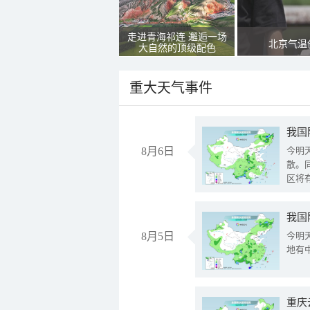
走进青海祁连 邂逅一场
北京气温
大自然的顶级配色
重大天气事件
8月6日
今明
散。
区将
我国
8月5日
今明
地有
重庆