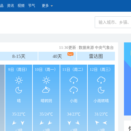
品
资讯
视频
节气
更多
11:30更新
|
数据来源 中央气象台
8-15天
40天
雷达图
）
9日（周日）
10日（周一）
11日（周二）
12日（周三）
晴
晴转阴
小雨
小雨转晴
35
/
22℃
35
/
24℃
34
/
23℃
31
/
23℃
<3级
<3级
<3级
<3级