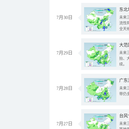
东北
7月30日
未来
流性
全天
大范
7月29日
未来
抬、
续。
广东
7月28日
未来
带仍
台风
7月27日
未来