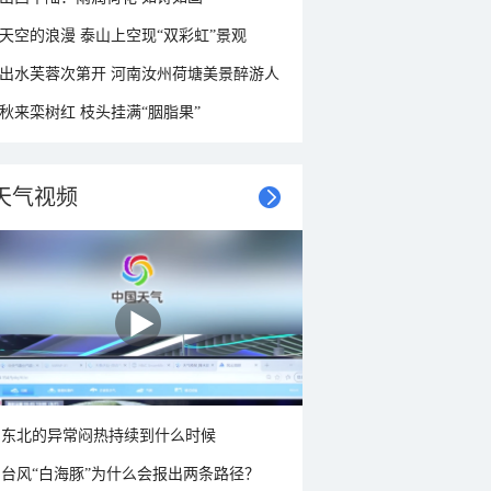
天空的浪漫 泰山上空现“双彩虹”景观
出水芙蓉次第开 河南汝州荷塘美景醉游人
秋来栾树红 枝头挂满“胭脂果”
天气视频
东北的异常闷热持续到什么时候
台风“白海豚”为什么会报出两条路径？