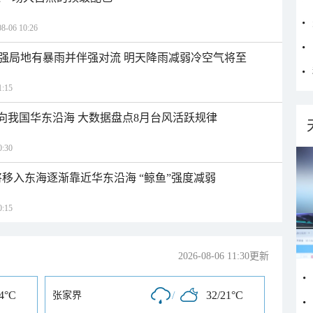
06 10:26
强局地有暴雨并伴强对流 明天降雨减弱冷空气将至
:15
趋向我国华东沿海 大数据盘点8月台风活跃规律
:30
将移入东海逐渐靠近华东沿海 “鲸鱼”强度减弱
:15
2026-08-06 11:30更新
24°C
/
32/21°C
张家界