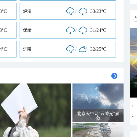
23°C
/
33/23°C
泸溪
23°C
/
31/24°C
保靖
24°C
/
32/25°C
沅陵
北京天空现“云隙光”景
象