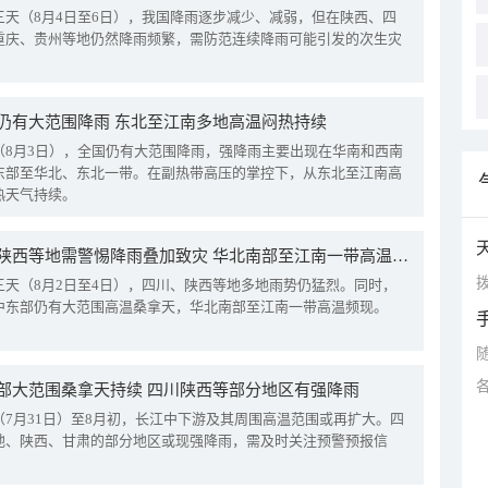
三天（8月4日至6日），我国降雨逐步减少、减弱，但在陕西、四
重庆、贵州等地仍然降雨频繁，需防范连续降雨可能引发的次生灾
仍有大范围降雨 东北至江南多地高温闷热持续
（8月3日），全国仍有大范围降雨，强降雨主要出现在华南和西南
东部至华北、东北一带。在副热带高压的掌控下，从东北至江南高
热天气持续。
四川陕西等地需警惕降雨叠加致灾 华北南部至江南一带高温频现
拨
三天（8月2日至4日），四川、陕西等地多地雨势仍猛烈。同时，
中东部仍有大范围高温桑拿天，华北南部至江南一带高温频现。
部大范围桑拿天持续 四川陕西等部分地区有强降雨
（7月31日）至8月初，长江中下游及其周围高温范围或再扩大。四
地、陕西、甘肃的部分地区或现强降雨，需及时关注预警预报信