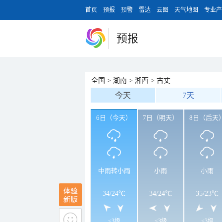
首页
预报
预警
雷达
云图
天气地图
专业产
预报
全国
>
湖南
>
湘西
>
古丈
今天
7天
6日（今天）
7日（明天）
8日（后天
中雨转小雨
小雨
小雨
34
/
24℃
34
/
24℃
35
/
23℃
<3级
<3级
<3级