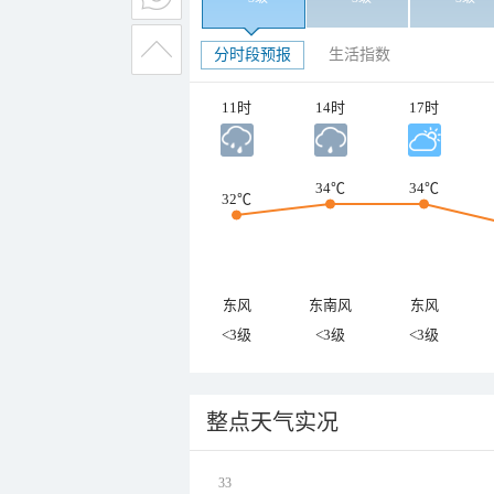
分时段预报
生活指数
11时
14时
17时
34℃
34℃
32℃
东风
东南风
东风
<3级
<3级
<3级
整点天气实况
33