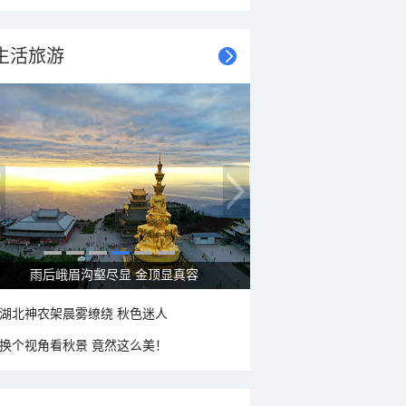
生活旅游
秋意浓 蓝天映衬下的哈尔滨伏尔加庄园
湖北神农架晨雾缭绕 秋色迷人
换个视角看秋景 竟然这么美！