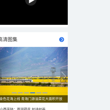
高清图集
呼伦贝尔草原 藏着最治愈的蓝天白云
山西平陆：雨润荷花 如诗如画