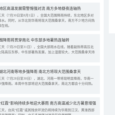
地区高温发展需警惕强对流 南方多地昼夜连轴热
三天（7月30日至8月1日），全国大范围降雨持续，东北地区多对
降水。同时，从华北到华南将现大范围桑拿天，南方不少地方闷热
候在线。
围降雨将贯穿南北 中东部多地暑热连轴转
三天（7月29日至31日），全国大部雨水在线，随着副热带高压北
大陆高压东移，中东部暑热发展，加上湿度较大，大范围桑拿天持
湖北河南等地多强降雨 南北方将现大范围桑拿天
三天（7月28日至30日），湖北、河南一带将现明显降雨，华南一
多强降雨。本周中东部将迎大范围桑拿天，南北方都会十分闷热。
“红霞”影响持续多地迎大暴雨 南方高温减少北方暑意增强
三天，台风“红霞”或其残余环流仍将持续为华南到江汉、黄淮西部