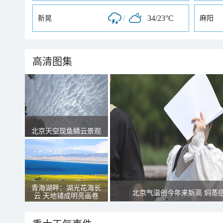
/
34/23°C
新晃
麻阳
高清图集
北京天空现鱼鳞云景观
青海湖畔：湖光花海长
北京气温创今年来新高 焖蒸
云 天地铺成明亮画卷