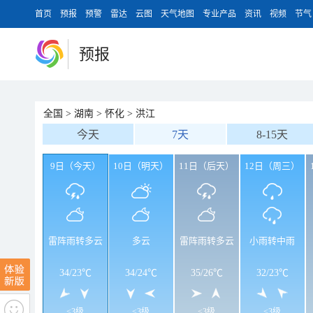
首页
预报
预警
雷达
云图
天气地图
专业产品
资讯
视频
节气
预报
全国
>
湖南
>
怀化
>
洪江
今天
7天
8-15天
9日（今天）
10日（明天）
11日（后天）
12日（周三）
雷阵雨转多云
多云
雷阵雨转多云
小雨转中雨
34
/
23℃
34
/
24℃
35
/
26℃
32
/
23℃
<3级
<3级
<3级
<3级