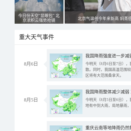
今日份天空“显眼包” 北
北京气温创今年来新高 焖蒸
京浓积云强势抢镜
重大天气事件
8月6日
今明天（8月6日至7日）
散。同时，我国高温范围较
区将有大范围桑拿天。
我国降雨整体减少减弱
8月5日
今明天（8月5日至6日）
地有中到大雨，局地暴雨，
重庆云南等地降雨仍然