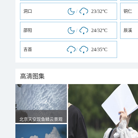
/
23/32°C
洞口
铜仁
/
24/32°C
邵阳
辰溪
/
24/35°C
吉首
高清图集
北京天空现鱼鳞云景观