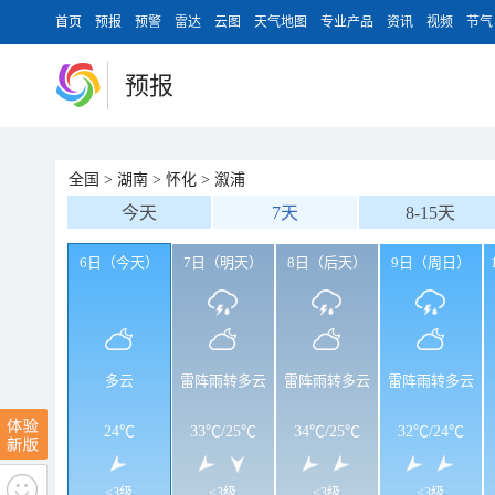
首页
预报
预警
雷达
云图
天气地图
专业产品
资讯
视频
节气
预报
全国
>
湖南
>
怀化
>
溆浦
今天
7天
8-15天
6日（今天）
7日（明天）
8日（后天）
9日（周日）
多云
雷阵雨转多云
雷阵雨转多云
雷阵雨转多云
24℃
33℃
/
25℃
34℃
/
25℃
32℃
/
24℃
<3级
<3级
<3级
<3级