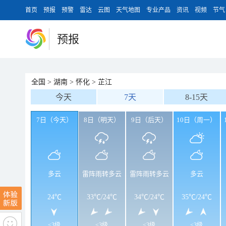
首页
预报
预警
雷达
云图
天气地图
专业产品
资讯
视频
节气
预报
全国
>
湖南
>
怀化
>
芷江
今天
7天
8-15天
7日（今天）
8日（明天）
9日（后天）
10日（周一）
多云
雷阵雨转多云
雷阵雨转多云
多云
24℃
33℃
/
24℃
34℃
/
24℃
35℃
/
24℃
<3级
<3级
<3级
<3级