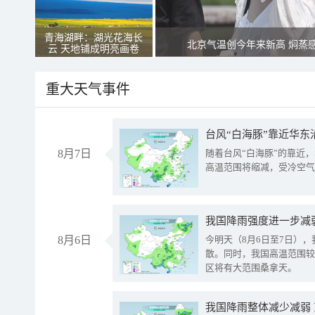
青海湖畔：湖光花海长
北京气温创今年来新高 焖蒸
云 天地铺成明亮画卷
重大天气事件
台风“白海豚”靠近华东
8月7日
随着台风“白海豚”的靠近
高温范围将缩减，受冷空气
8月6日
今明天（8月6日至7日）
散。同时，我国高温范围较
区将有大范围桑拿天。
我国降雨整体减少减弱