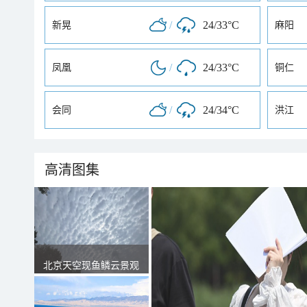
/
24/33°C
新晃
麻阳
/
24/33°C
凤凰
铜仁
/
24/34°C
会同
洪江
高清图集
北京天空现鱼鳞云景观