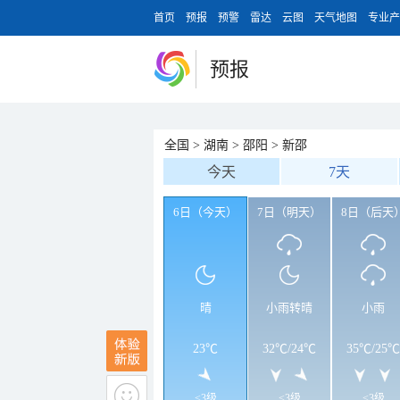
首页
预报
预警
雷达
云图
天气地图
专业产
预报
全国
>
湖南
>
邵阳
>
新邵
今天
7天
6日（今天）
7日（明天）
8日（后天
晴
小雨转晴
小雨
23℃
32℃
/
24℃
35℃
/
25℃
<3级
<3级
<3级