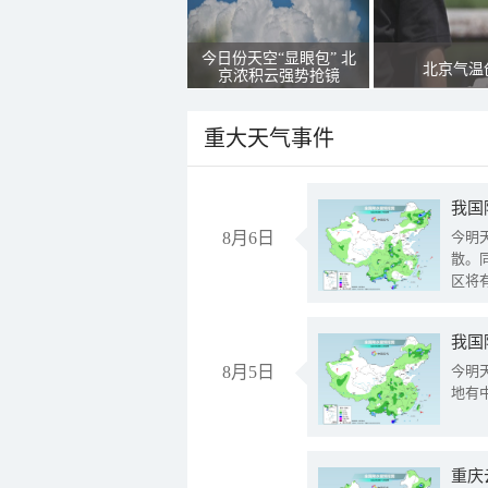
今日份天空“显眼包” 北
北京气温
京浓积云强势抢镜
重大天气事件
8月6日
今明
散。
区将
我国
8月5日
今明
地有
重庆