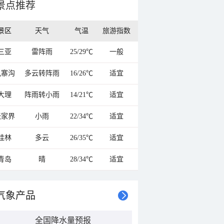
景点推荐
景区
天气
气温
旅游指数
三亚
雷阵雨
25/29℃
一般
九寨沟
多云转阵雨
16/26℃
适宜
大理
阵雨转小雨
14/21℃
适宜
张家界
小雨
22/34℃
适宜
桂林
多云
26/35℃
适宜
青岛
晴
28/34℃
适宜
气象产品
全国降水量预报