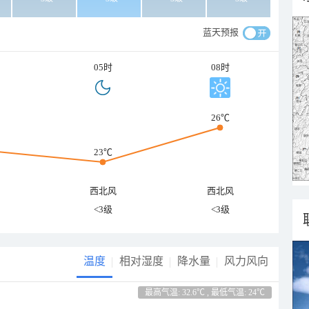
蓝天预报
05时
08时
26℃
23℃
西北风
西北风
<3级
<3级
温度
相对湿度
降水量
风力风向
最高气温: 32.6℃ , 最低气温: 24℃