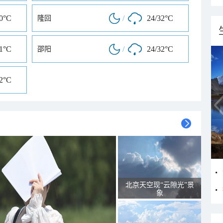
30°C
/
24/32°C
隆回
31°C
/
24/32°C
邵阳
32°C
北京天空现“云隙光”景
象