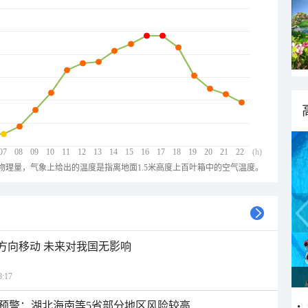
07
08
09
10
11
12
13
14
15
16
17
18
19
20
21
22
(h)
物理量，气象上给出的温度是指离地面1.5米高度上百叶箱中的空气温度。
北方向移动 未来对我国无影响
:17
预警：湖北海南等5省部分地区风险较高