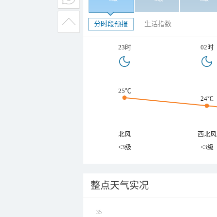
分时段预报
生活指数
23时
02时
25℃
24℃
北风
西北风
<3级
<3级
整点天气实况
35