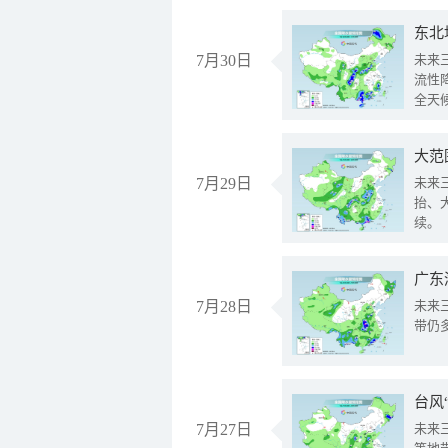
东北
7月30日
未来
流性
全天
大范
7月29日
未来
抬、
续。
广东
7月28日
未来
带仍
台风
7月27日
未来