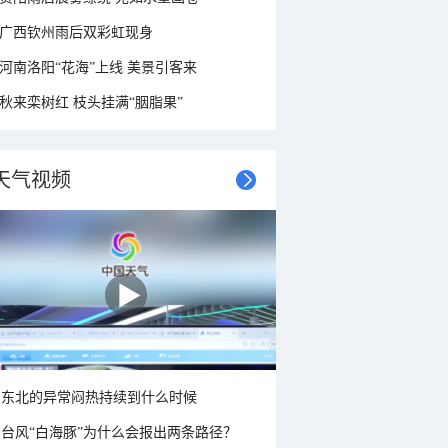
广西钦州雨后双彩虹现身
河南洛阳“花海”上线 美景引客来
秋来栾树红 枝头挂满“胭脂果”
天气视频
东北的异常闷热持续到什么时候
台风“白海豚”为什么会报出两条路径？