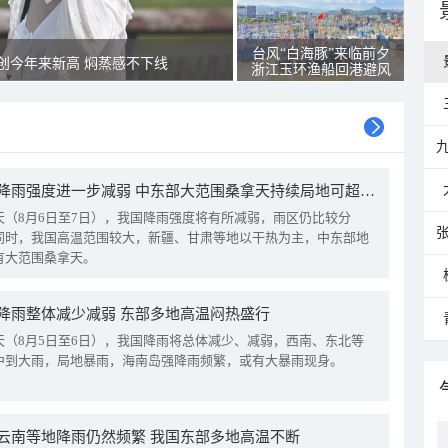
台风“白海豚”来临前夕
创今年来新高 焖蒸感不下线
浙江玉环渔船回港避风
我国降雨强度进一步减弱 中东部大范围桑拿天持续局地可超38℃
天（8月6日至7日），我国降雨强度将有所减弱，雨区仍比较分
同时，我国高温范围较大，新疆、甘肃等地以干热为主，中东部地
有大范围桑拿天。
降雨整体减少减弱 东部多地高温闷热盛行
天（8月5日至6日），我国降雨将总体减少、减弱，西南、东北等
中到大雨，局地暴雨，海南岛强降雨频繁，或有大暴雨现身。
云南等地降雨仍然频繁 我国东部多地高温不断