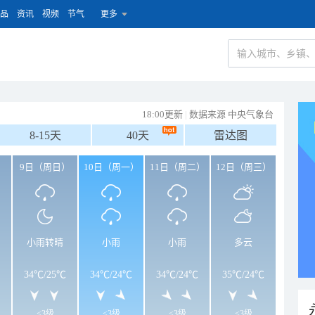
品
资讯
视频
节气
更多
18:00更新
|
数据来源 中央气象台
8-15天
40天
雷达图
）
9日（周日）
10日（周一）
11日（周二）
12日（周三）
小雨转晴
小雨
小雨
多云
34℃
/
25℃
34℃
/
24℃
34℃
/
24℃
35℃
/
24℃
<3级
<3级
<3级
<3级