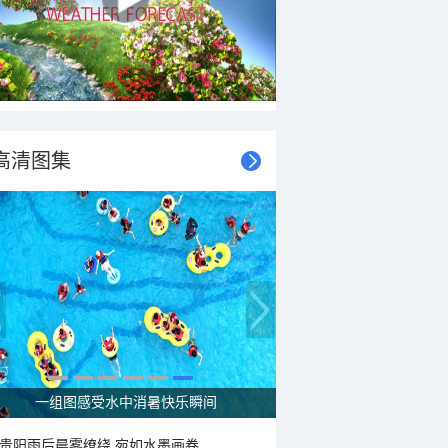
高清图集
走进青海祁连 邂逅一场大自然的顶级配色
贵阳雨后晨雾缭绕 宛如水墨画卷