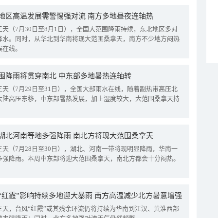
地区高温发展需警惕强对流 南方多地昼夜连轴热
三天（7月30日至8月1日），全国大范围降雨持续，东北地区多对
降水。同时，从华北到华南将现大范围桑拿天，南方不少地方闷热
候在线。
围降雨将贯穿南北 中东部多地暑热连轴转
三天（7月29日至31日），全国大部雨水在线，随着副热带高压北
大陆高压东移，中东部暑热发展，加上湿度较大，大范围桑拿天持
湖北河南等地多强降雨 南北方将现大范围桑拿天
三天（7月28日至30日），湖北、河南一带将现明显降雨，华南一
多强降雨。本周中东部将迎大范围桑拿天，南北方都会十分闷热。
“红霞”影响持续多地迎大暴雨 南方高温减少北方暑意增强
三天，台风“红霞”或其残余环流仍将持续为华南到江汉、黄淮西部