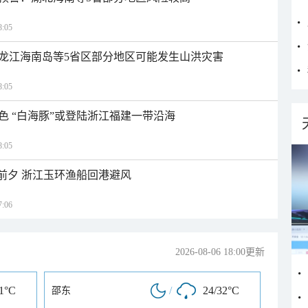
:05
龙江海南岛等5省区部分地区可能发生山洪灾害
:05
色 “白海豚”或登陆浙江福建一带沿海
:05
临前夕 浙江玉环渔船回港避风
:06
2026-08-06 18:00更新
31°C
/
24/32°C
邵东