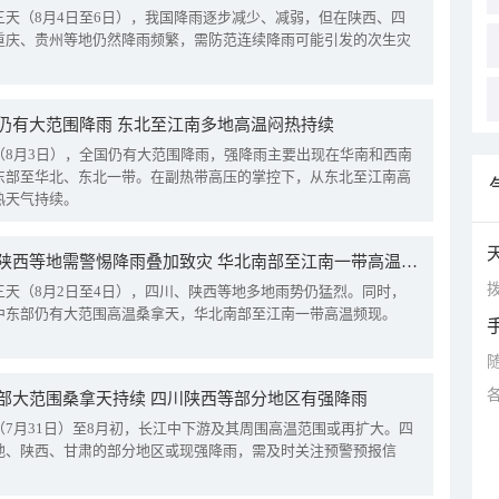
三天（8月4日至6日），我国降雨逐步减少、减弱，但在陕西、四
重庆、贵州等地仍然降雨频繁，需防范连续降雨可能引发的次生灾
仍有大范围降雨 东北至江南多地高温闷热持续
（8月3日），全国仍有大范围降雨，强降雨主要出现在华南和西南
东部至华北、东北一带。在副热带高压的掌控下，从东北至江南高
热天气持续。
四川陕西等地需警惕降雨叠加致灾 华北南部至江南一带高温频现
拨
三天（8月2日至4日），四川、陕西等地多地雨势仍猛烈。同时，
中东部仍有大范围高温桑拿天，华北南部至江南一带高温频现。
部大范围桑拿天持续 四川陕西等部分地区有强降雨
（7月31日）至8月初，长江中下游及其周围高温范围或再扩大。四
地、陕西、甘肃的部分地区或现强降雨，需及时关注预警预报信