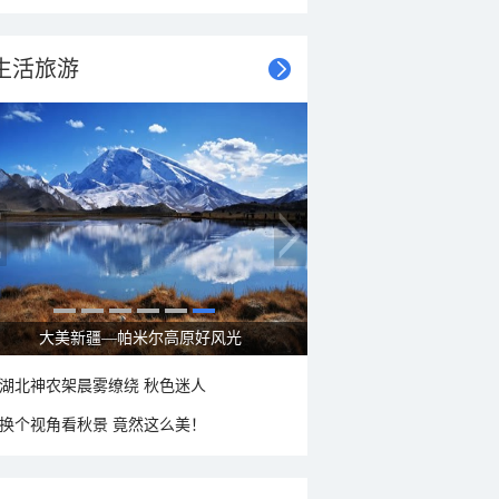
生活旅游
大暑节气：南方暑热盛行防伏旱 北方雨季陆续开启
湖北神农架晨雾缭绕 秋色迷人
换个视角看秋景 竟然这么美！