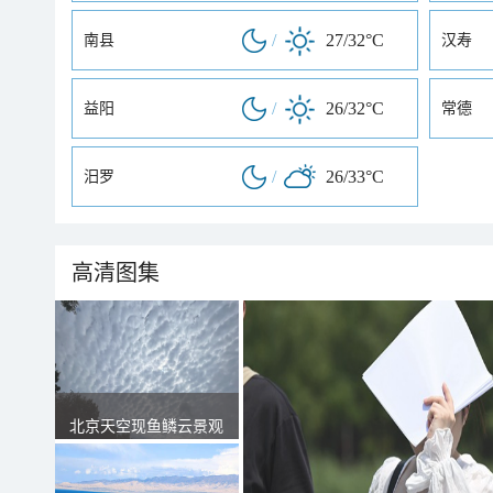
/
27/32°C
南县
汉寿
/
26/32°C
益阳
常德
/
26/33°C
汨罗
高清图集
北京天空现鱼鳞云景观