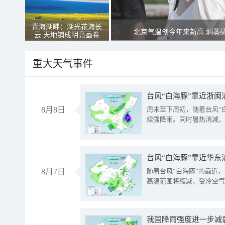
青海湖畔：湖光花海长
北京气温创今年来新高 焖蒸
云 天地铺成明亮画卷
重大天气事件
台风“白海豚”靠近浙闽
8月8日
周末至下周初，随着台风“
续强降雨。同时暑热消减，
台风“白海豚”靠近华东
8月7日
随着台风“白海豚”的靠近
高温范围将缩减，受冷空气