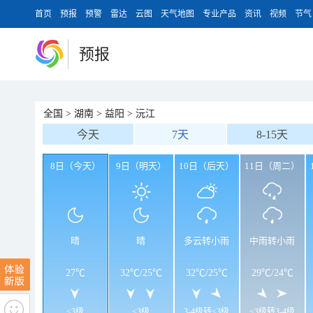
首页
预报
预警
雷达
云图
天气地图
专业产品
资讯
视频
节气
预报
全国
>
湖南
>
益阳
>
沅江
今天
7天
8-15天
8日（今天）
9日（明天）
10日（后天）
11日（周二）
晴
晴
多云转小雨
中雨转小雨
27℃
32℃
/
25℃
32℃
/
25℃
29℃
/
24℃
<3级
<3级
3-4级转<3级
<3级转3-4级