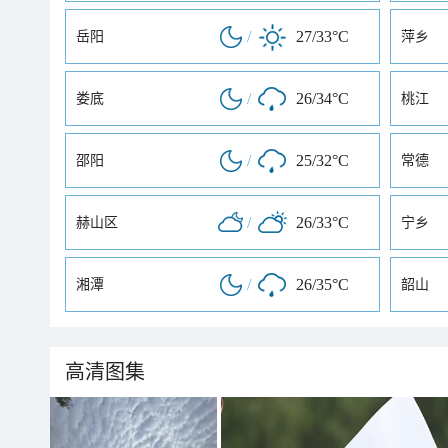
/
27/33°C
岳阳
萍乡
/
26/34°C
娄底
桃江
/
25/32°C
邵阳
常德
/
26/33°C
赫山区
宁乡
/
26/35°C
湘潭
韶山
高清图集