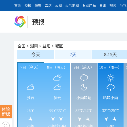
首页
预报
预警
雷达
云图
天气地图
专业产品
资讯
视频
节气
预报
全国
>
湖南
>
益阳
>
城区
今天
7天
8-15天
7日（今天）
8日（明天）
9日（后天）
10日（周一）
多云
多云
小雨转晴
晴转小雨
26℃
33℃
/
27℃
32℃
/
24℃
32℃
/
25℃
<3级
<3级转3-4级
3-4级转<3级
3-4级