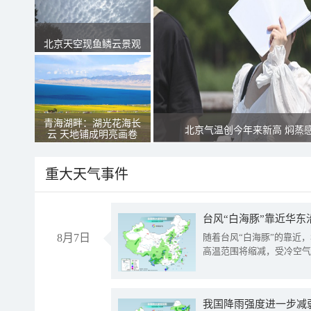
北京天空现鱼鳞云景观
青海湖畔：湖光花海长
北京气温创今年来新高 焖蒸
云 天地铺成明亮画卷
重大天气事件
台风“白海豚”靠近华东
8月7日
随着台风“白海豚”的靠近
高温范围将缩减，受冷空气